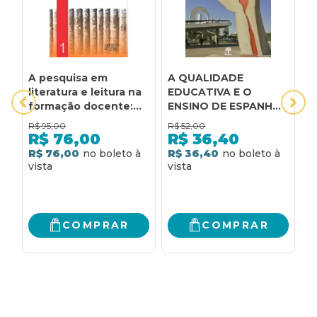
A pesquisa em
A QUALIDADE
A
literatura e leitura na
EDUCATIVA E O
D
formação docente:
ENSINO DE ESPANHOL
D
experiências da
NOS CENTROS DE
P
R$
95,00
R$
52,00
R
pesquisa acadêmica à
ESTUDOS DE
P
R$
76,00
R$
36,40
prática profissional no
LÍNGUAS DE SÃO
D
R$ 76,00
R$ 36,40
R
ensino
PAULO (CEL-SP)
E
F
M
COMPRAR
COMPRAR