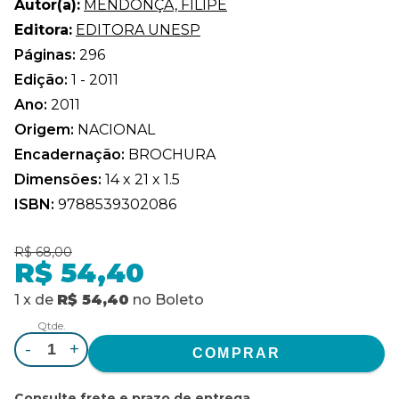
Autor(a):
MENDONÇA, FILIPE
Editora:
EDITORA UNESP
Páginas:
296
Edição:
1 - 2011
Ano:
2011
Origem:
NACIONAL
Encadernação:
BROCHURA
Dimensões:
14 x 21 x 1.5
ISBN:
9788539302086
R$ 68,00
R$ 54,40
1
x
de
R$ 54,40
no
Boleto
Qtde.
-
+
Consulte frete e prazo de entrega