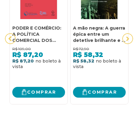
PODER E COMÉRCIO:
A mão negra: A guerra
A
A POLÍTICA
épica entre um
D
COMERCIAL DOS
detetive brilhante e o
B
ESTADOS UNIDOS
braço mais
E
R$
109,00
R$
72,90
R
sanguinário da máfia
A
R$
87,20
R$
58,32
Italiana da história
R$ 87,20
R$ 58,32
R
dos Estados Unidos
COMPRAR
COMPRAR