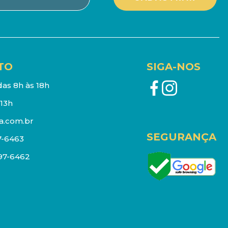
TO
SIGA-NOS
as 8h às 18h
13h
a.com.br
SEGURANÇA
7-6463
097-6462