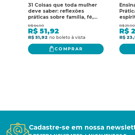
31 Coisas que toda mulher
Ensin
deve saber: reflexões
Prátic
práticas sobre família, fé,
espiri
relacionamentos e vida
Prátic
R$
64,90
R$
29,90
profissional
espiri
R$
51,92
R$
R$ 51,92
R$ 23,
COMPRAR
Cadastre-se em nossa newslet