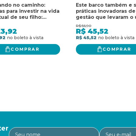
ando no caminho:
Este barco também e s
as para investir na vida
práticas inovadoras de
tual de seu filho:
gestão que levaram o 
as para investir na vida
benfold a ser o melhor
R$
56,90
tual de seu filho
de guerra da marinha
23,92
R$
45,52
americana
92
R$ 45,52
COMPRAR
COMPRAR
ter