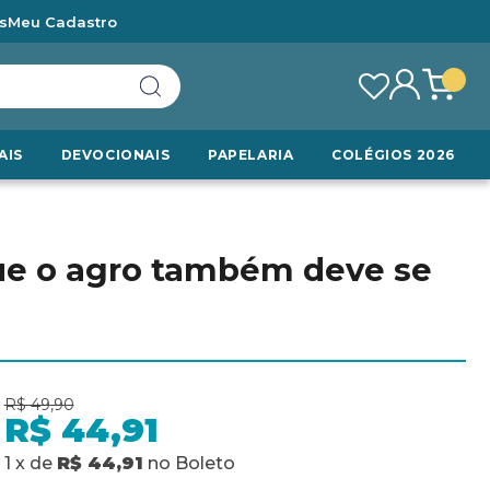
s
Meu Cadastro
AIS
DEVOCIONAIS
PAPELARIA
COLÉGIOS 2026
ue o agro também deve se
R$ 49,90
R$ 44,91
1
x
de
R$ 44,91
no
Boleto