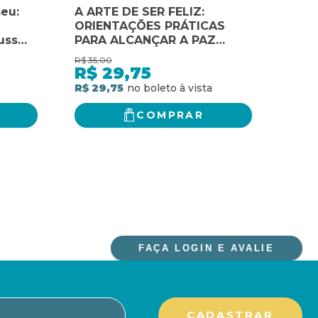
eu:
A ARTE DE SER FELIZ:
A C
ORIENTAÇÕES PRÁTICAS
MEDI
uss
PARA ALCANÇAR A PAZ
PRÁ
 navio
INTERIOR, O SENTIDO DA
TRA
R$
35,00
R$
74,
VIDA...
R$
29,75
R$
R$ 29,75
R$ 5
COMPRAR
FAÇA LOGIN E AVALIE