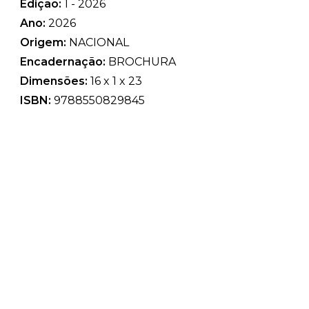
Edição:
1 - 2026
Ano:
2026
Origem:
NACIONAL
Encadernação:
BROCHURA
Dimensões:
16 x 1 x 23
ISBN:
9788550829845