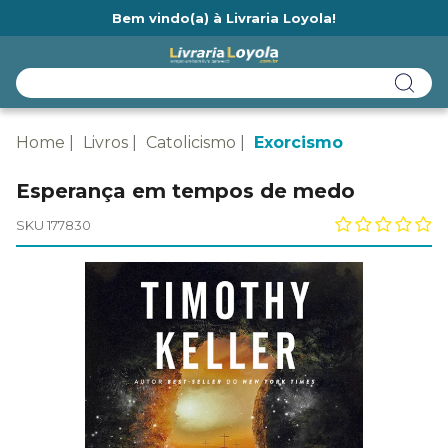
Bem vindo(a) à Livraria Loyola!
Ainda não tem cadastro na Livraria Loyola?
Home
Livros
Catolicismo
Exorcismo
Esperança em tempos de medo
SKU 177830