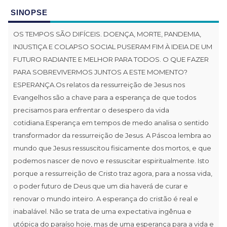
SINOPSE
OS TEMPOS SÃO DIFÍCEIS. DOENÇA, MORTE, PANDEMIA,
INJUSTIÇA E COLAPSO SOCIAL PUSERAM FIM À IDEIA DE UM
FUTURO RADIANTE E MELHOR PARA TODOS. O QUE FAZER
PARA SOBREVIVERMOS JUNTOS A ESTE MOMENTO?
ESPERANÇA.Os relatos da ressurreição de Jesus nos
Evangelhos são a chave para a esperança de que todos
precisamos para enfrentar o desespero da vida
cotidiana.Esperança em tempos de medo analisa o sentido
transformador da ressurreição de Jesus. A Páscoa lembra ao
mundo que Jesus ressuscitou fisicamente dos mortos, e que
podemos nascer de novo e ressuscitar espiritualmente. Isto
porque a ressurreição de Cristo traz agora, para a nossa vida,
o poder futuro de Deus que um dia haverá de curar e
renovar o mundo inteiro. A esperança do cristão é real e
inabalável. Não se trata de uma expectativa ingênua e
utópica do paraíso hoje, mas de uma esperança para a vida e