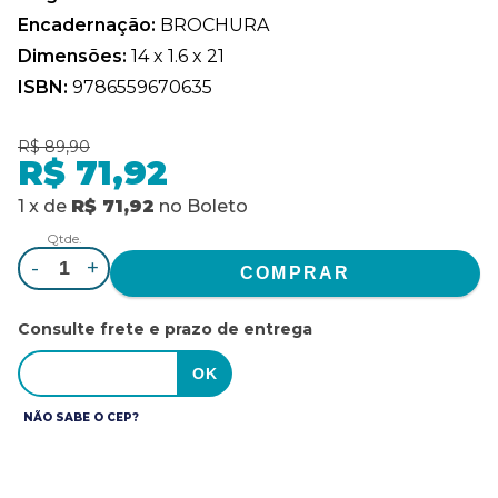
Encadernação:
BROCHURA
Dimensões:
14 x 1.6 x 21
ISBN:
9786559670635
R$ 89,90
R$ 71,92
1
x
de
R$ 71,92
no
Boleto
Qtde.
-
+
Consulte frete e prazo de entrega
NÃO SABE O CEP?