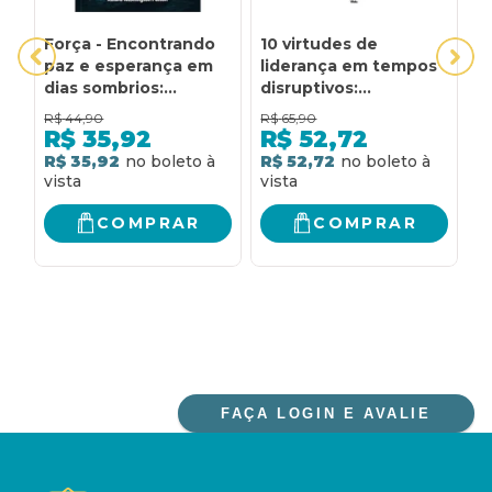
Força - Encontrando
10 virtudes de
A
paz e esperança em
liderança em tempos
C
dias sombrios:
disruptivos:
E
Encontrando paz e
Treinando a equipe
R$
44,90
R$
65,90
R
esperança em
em tempos de imensa
R$
35,92
R$
52,72
tempos sombrios.
mudança e desafio
R$ 35,92
R$ 52,72
R
COMPRAR
COMPRAR
FAÇA LOGIN E AVALIE