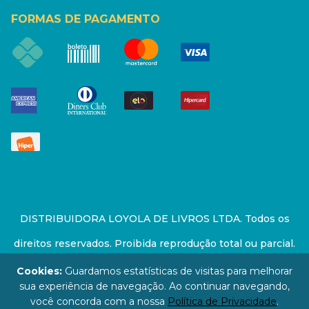
FORMAS DE PAGAMENTO
DISTRIBUIDORA LOYOLA DE LIVROS LTDA. Todos os
direitos reservados. Proibida reprodução total ou parcial.
Preços e estoque sujeito a alterações sem aviso prévio.
Cookies:
Guardamos estatísticas de visitas para melhorar
sua experiência de navegação. Ao continuar navegando,
67.946.814/0001-94 - LOJA - Rua Senador Feijó - São
você concorda com a nossa
Política de Privacidade
.