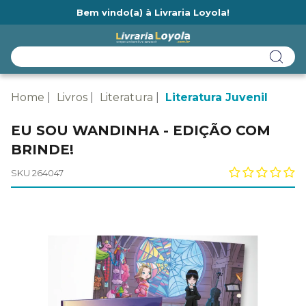
Bem vindo(a) à Livraria Loyola!
Ainda não tem cadastro na Livraria Loyola?
Home
Livros
Literatura
Literatura Juvenil
EU SOU WANDINHA - EDIÇÃO COM
BRINDE!
SKU 264047