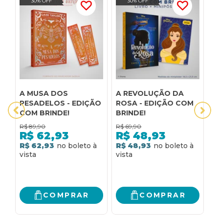
30% OFF
30% OFF
A MUSA DOS
A REVOLUÇÃO DA
A
PESADELOS - EDIÇÃO
ROSA - EDIÇÃO COM
P
COM BRINDE!
BRINDE!
C
R$
89,90
R$
69,90
R
R$
62,93
R$
48,93
R$ 62,93
R$ 48,93
R
COMPRAR
COMPRAR