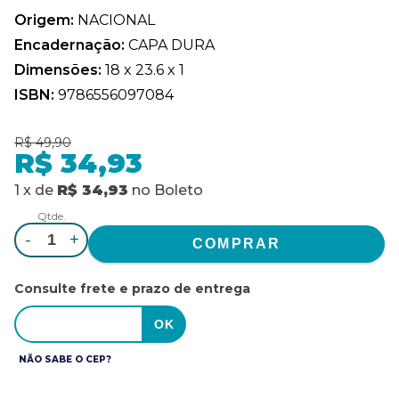
Origem:
NACIONAL
Encadernação:
CAPA DURA
Dimensões:
18 x 23.6 x 1
ISBN:
9786556097084
R$ 49,90
R$ 34,93
1
x
de
R$ 34,93
no
Boleto
Qtde.
-
+
Consulte frete e prazo de entrega
NÃO SABE O CEP?