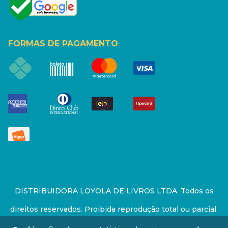
FORMAS DE PAGAMENTO
DISTRIBUIDORA LOYOLA DE LIVROS LTDA. Todos os
direitos reservados. Proibida reprodução total ou parcial.
Preços e estoque sujeito a alterações sem aviso prévio.