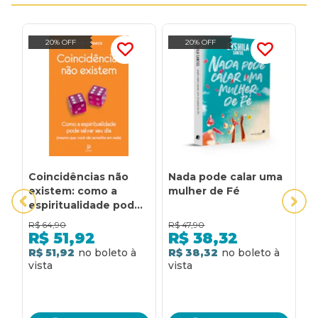
20% OFF
20% OFF
Coincidências não
Nada pode calar uma
N
existem: como a
mulher de Fé
espiritualidade pode
salvar seu dia -
R$
64,90
R$
47,90
R
mesmo que você não
R$
51,92
R$
38,32
acredite em nada
R$ 51,92
R$ 38,32
R