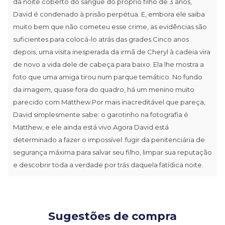
da noite coberto do sangue do próprio filho de 3 anos,
David é condenado à prisão perpétua. E, embora ele saiba
muito bem que não cometeu esse crime, as evidências são
suficientes para colocá-lo atrás das grades.Cinco anos
depois, uma visita inesperada da irmã de Cheryl à cadeia vira
de novo a vida dele de cabeça para baixo. Ela lhe mostra a
foto que uma amiga tirou num parque temático. No fundo
da imagem, quase fora do quadro, há um menino muito
parecido com Matthew.Por mais inacreditável que pareça,
David simplesmente sabe: o garotinho na fotografia é
Matthew, e ele ainda está vivo.Agora David está
determinado a fazer o impossível: fugir da penitenciária de
segurança máxima para salvar seu filho, limpar sua reputação
e descobrir toda a verdade por trás daquela fatídica noite.
Sugestões de compra