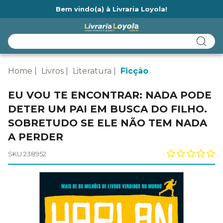
Bem vindo(a) à Livraria Loyola!
Ainda não tem cadastro na Livraria Loyola?
Home
Livros
Literatura
Ficção
EU VOU TE ENCONTRAR: NADA PODE
DETER UM PAI EM BUSCA DO FILHO.
SOBRETUDO SE ELE NÃO TEM NADA
A PERDER
SKU 238952