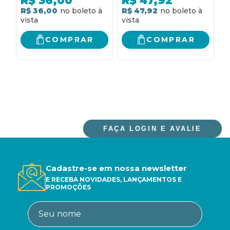
R$
36,00
R$
47,92
EMOÇÃO QUE ESTÃO
R$ 36,00
R$ 47,92
R
DENTRODE NÓS E
QUE SABOTAM A
NOSSA FELICIDADE
COMPRAR
COMPRAR
FAÇA LOGIN E AVALIE
Cadastre-se em nossa newsletter
E RECEBA NOVIDADES, LANÇAMENTOS E
PROMOÇÕES