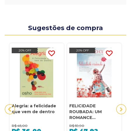
Sugestões de compra
20% OFF
20% OFF
Alegria: a felicidade
FELICIDADE
O
que vem de dentro
ROUBADA: UM
f
ROMANCE
p
PSICOLÓGICO SOBRE
f
R$
45,00
R$
59,90
R
OS FANTASMAS DA