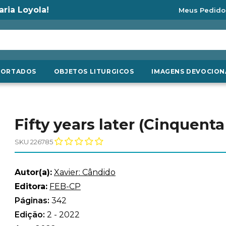
aria Loyola!
Meus Pedido
PORTADOS
OBJETOS LITURGICOS
IMAGENS DEVOCION
Fifty years later (Cinquenta
SKU 226785
Autor(a):
Xavier: Cândido
Editora:
FEB-CP
Páginas:
342
Edição:
2 - 2022