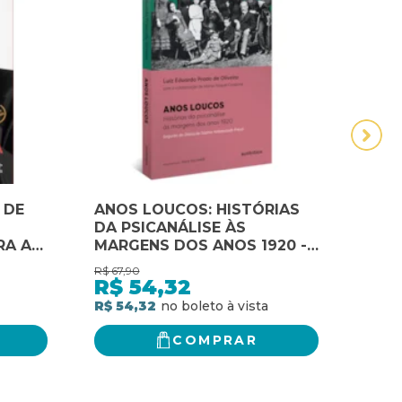
 DE
ANOS LOUCOS: HISTÓRIAS
Atla
DA PSICANÁLISE ÀS
Bras
RA A
MARGENS DOS ANOS 1920 -
SEGUIDO DO DIÁRIO DE
R$
67,90
R$
107
SOPHIE HALBERSTADT-
R$
54,32
R$
FREUD
R$ 54,32
R$ 8
COMPRAR