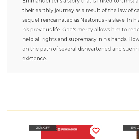
Emmanuel tells a story that is linked to Christ
their earthly journey as a result of the law of 
sequel reincarnated as Nestorius - a slave. In 
his previous life. God's mercy allows him to red
held all rights and supremacy in his hands. Ho
on the path of several disheartened and suerin
existence.
20% OFF
15% 