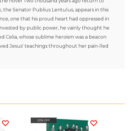
 of the novel Two thousand years ago return to
k, the Senator Publius Lentulus, appears in this
tance, one that his proud heart had oppressed in
, invested by public power, he vainly thought he
amed Celia, whose sublime heroism was a beacon
ived Jesus' teachings throughout her pain-lled
20% OFF
20