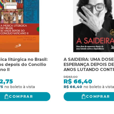
ca litúrgica no Brasil:
A SAIDEIRA: UMA DOSE
os depois do Concílio
ESPERANÇA DEPOIS DE
no II
ANOS LUTANDO CONT
DEPENDÊNCIA
R$
83,00
2,75
R$
66,40
75
R$ 66,40
COMPRAR
COMPRAR