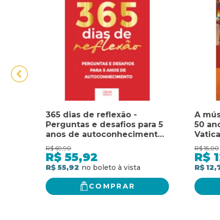
365 dias de reflexão -
A músi
Perguntas e desafios para 5
50 an
anos de autoconhecimento:
Vatica
Perguntas e desafios para 5
R$
69,90
R$
15,00
anos de autoconhecimento
R$
55,92
R$
1
R$ 55,92
R$ 12,
COMPRAR