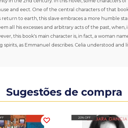
ianity in the 2nd century. In this novel, some characters
cause and eect. One of the central characters of that boo
his return to earth, this slave embraces a more humble s
eem all his excesses and arbitrary acts of the past, when
wever, this book's main character is, in fact, a woman n
g spirits, as Emmanuel describes. Celia understood and l
Sugestões de compra
OFF
20% OFF