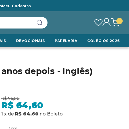
s
Meu Cadastro
AIS
DEVOCIONAIS
PAPELARIA
COLÉGIOS 2026
 anos depois - Inglês)
R$ 76,00
R$ 64,60
1
x
de
R$ 64,60
no
Boleto
Qtde.