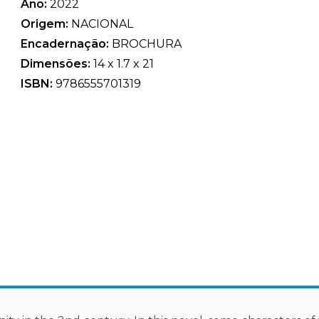
Ano:
2022
Origem:
NACIONAL
Encadernação:
BROCHURA
Dimensões:
14 x 1.7 x 21
ISBN:
9786555701319