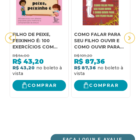
FILHO DE PEIXE,
COMO FALAR PARA
C
PEIXINHO É: 100
SEU FILHO OUVIR E
Q
EXERCÍCIOS COM
COMO OUVIR PARA
R
DITADOS POPULARES
SEU FILHO FALAR
-
R$
54,00
R$
109,20
R
PARA MELHORAR A
P
R$
43,20
R$
87,36
COMPREENSÃO DA
E
R$ 43,20
R$ 87,36
R
LEITURA
C
E
S
COMPRAR
COMPRAR
V
FAÇA LOGIN E AVALIE