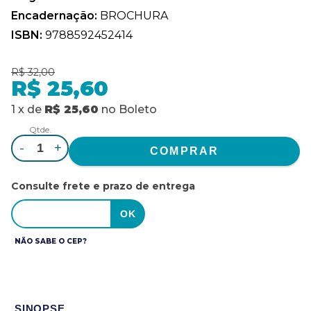
Encadernação:
BROCHURA
ISBN:
9788592452414
R$ 32,00
R$ 25,60
1
x
de
R$ 25,60
no
Boleto
Qtde.
-
+
Consulte frete e prazo de entrega
NÃO SABE O CEP?
SINOPSE