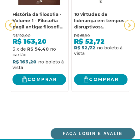
História da filosofia -
10 virtudes de
1
Volume 1 - Filosofia
liderança em tempos
F
pagã antiga: filosofia
disruptivos:
pagã antiga
Treinando a equipe
R$
192,00
R$
65,90
R
em tempos de imensa
R$
163,20
R$
52,72
mudança e desafio
R$ 52,72
R
3
x
de
R$ 54,40
R$ 163,20
COMPRAR
COMPRAR
FAÇA LOGIN E AVALIE