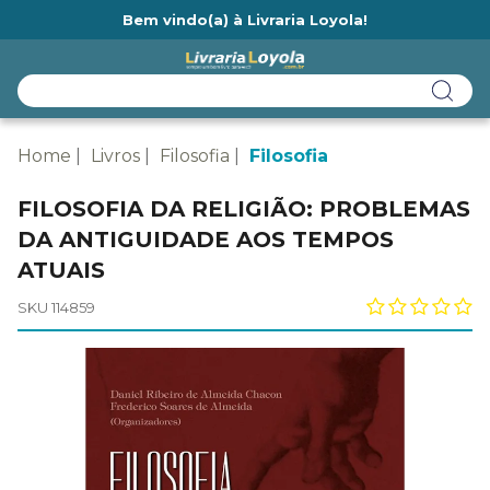
Bem vindo(a) à Livraria Loyola!
Ainda não tem cadastro na Livraria Loyola?
Home
Livros
Filosofia
Filosofia
FILOSOFIA DA RELIGIÃO: PROBLEMAS
DA ANTIGUIDADE AOS TEMPOS
ATUAIS
SKU 114859