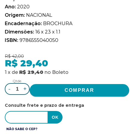
Ano:
2020
Origem:
NACIONAL
Encadernação:
BROCHURA
Dimensões:
16 x 23 x 1.1
ISBN:
9786555040050
R$ 42,00
R$ 29,40
1
x
de
R$ 29,40
no
Boleto
Qtde.
-
+
Consulte frete e prazo de entrega
NÃO SABE O CEP?