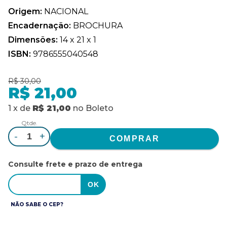
Origem:
NACIONAL
Encadernação:
BROCHURA
Dimensões:
14 x 21 x 1
ISBN:
9786555040548
R$ 30,00
R$ 21,00
1
x
de
R$ 21,00
no
Boleto
Qtde.
-
+
Consulte frete e prazo de entrega
NÃO SABE O CEP?