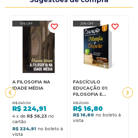
10% OFF
20% OFF
A FILOSOFIA NA
FASCÍCULO
H
IDADE MÉDIA
EDUCAÇÃO 01:
E
FILOSOFIA E
N
EDUCAÇÃO
E
R$
249,90
R$
21,00
R
E
R$
224,91
R$
16,80
A
R$ 16,80
R
4
x
de
R$ 56,23
R$ 224,91