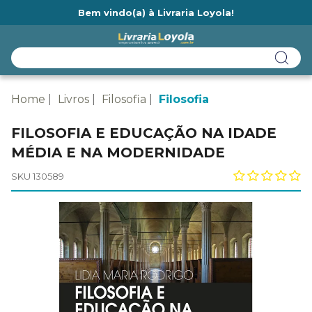
Bem vindo(a) à Livraria Loyola!
Ainda não tem cadastro na Livraria Loyola?
Home
Livros
Filosofia
Filosofia
FILOSOFIA E EDUCAÇÃO NA IDADE
MÉDIA E NA MODERNIDADE
SKU 130589