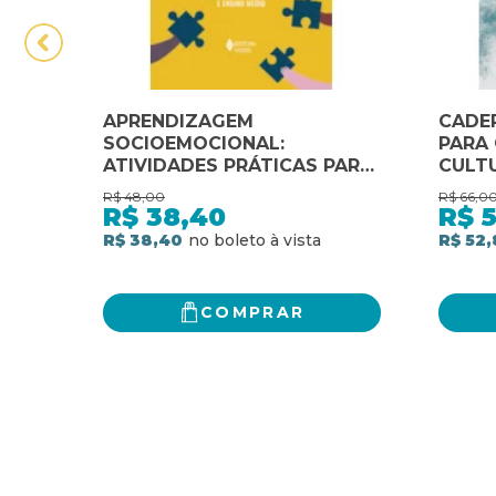
APRENDIZAGEM
CADE
SOCIOEMOCIONAL:
PARA 
ATIVIDADES PRÁTICAS PARA
CULTU
A SALA DE AULA: ENSINO
ENSIN
R$
48,00
R$
66,0
FUNDAMENTAL II E ENSINO
R$
38,40
R$
MÉDIO
R$ 38,40
R$ 52,
COMPRAR