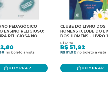
RNO PEDAGÓGICO
CLUBE DO LIVRO DOS
O ENSINO RELIGIOSO:
HOMENS (CLUBE DO L
RA RELIGIOSA NO
DOS HOMENS - LIVRO 1
O MÉDIO
0
R$
64,90
52,80
R$
51,92
80
R$ 51,92
COMPRAR
COMPRAR