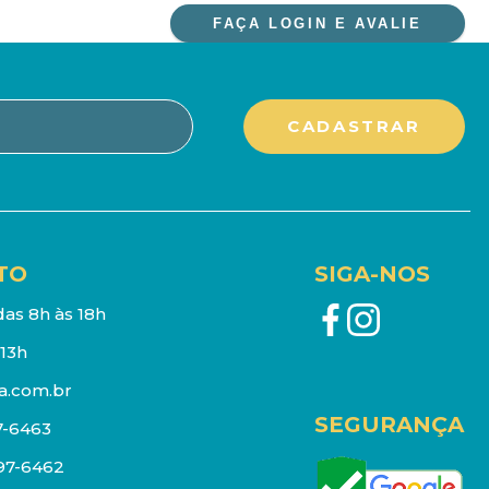
FAÇA LOGIN E AVALIE
TO
SIGA-NOS
as 8h às 18h
13h
a.com.br
SEGURANÇA
7-6463
097-6462