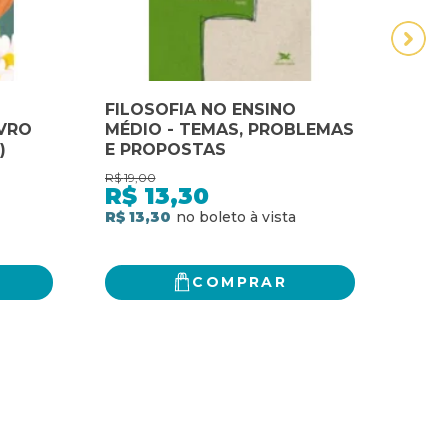
FILOSOFIA NO ENSINO
Hist
IVRO
MÉDIO - TEMAS, PROBLEMAS
1 - F
)
E PROPOSTAS
filo
R$
19,00
R$
192
R$
13,30
R$
R$ 13,30
3
x
d
R$ 1
COMPRAR