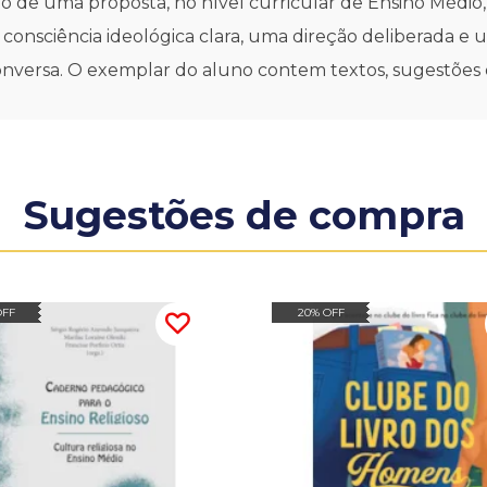
ão de uma proposta, no nível curricular de Ensino Médio, s
onsciência ideológica clara, uma direção deliberada e u
nversa. O exemplar do aluno contem textos, sugestões d
Sugestões de compra
OFF
20% OFF