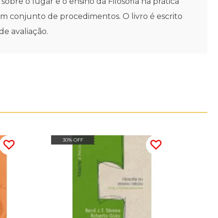
obre o lugar e o ensino da Filosofia na prática
m conjunto de procedimentos. O livro é escrito
e avaliação.
30% OFF
15