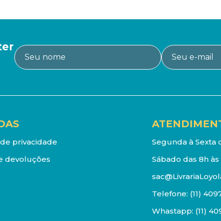
ter
DAS
ATENDIMEN
a de privacidade
Segunda à Sexta d
e devoluções
Sábado das 8h às 
sac@LivrariaLoyol
Telefone:
(11) 409
Whastapp:
(11) 4