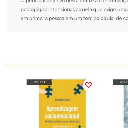
O principal objetivo desta obra é a concretizaç
pedagógica intencional, aquela que exige uma c
em primeira pessoa em um tom coloquial de co
20% OFF
20% 