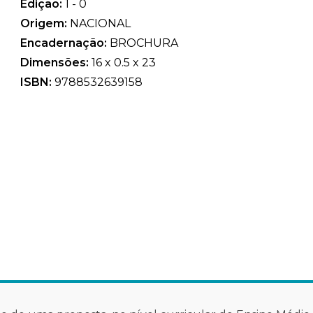
Edição:
1 - 0
Origem:
NACIONAL
Encadernação:
BROCHURA
Dimensões:
16 x 0.5 x 23
ISBN:
9788532639158