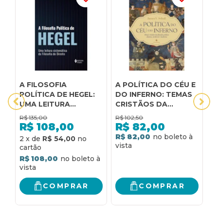
A FILOSOFIA
A POLÍTICA DO CÉU E
H
POLÍTICA DE HEGEL:
DO INFERNO: TEMAS
V
UMA LEITURA
CRISTÃOS DA
p
SISTEMÁTICA DA
FILOSOFIA POLÍTICA
p
R$
135,00
R$
102,50
R
FILOSOFIA DO
CLÁSSICA, MEDIEVAL
R$
108,00
R$
82,00
DIREITO
E MODERNA
R$ 82,00
2
x
de
R$ 54,00
3
R$ 108,00
R
COMPRAR
COMPRAR