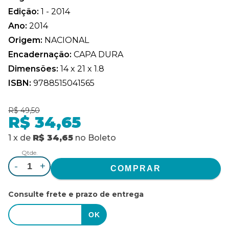
Edição:
1 - 2014
Ano:
2014
Origem:
NACIONAL
Encadernação:
CAPA DURA
Dimensões:
14 x 21 x 1.8
ISBN:
9788515041565
R$ 49,50
R$ 34,65
1
x
de
R$ 34,65
no
Boleto
Qtde.
-
+
Consulte frete e prazo de entrega