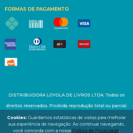
FORMAS DE PAGAMENTO
DISTRIBUIDORA LOYOLA DE LIVROS LTDA. Todos os
direitos reservados. Proibida reprodução total ou parcial.
Preços e estoque sujeito a alterações sem aviso prévio.
Cookies:
Guardamos estatísticas de visitas para melhorar
sua experiência de navegação. Ao continuar navegando,
67.946.814/0001-94 - LOJA - Rua Senador Feijó - São
você concorda com a nossa
Política de Privacidade
.