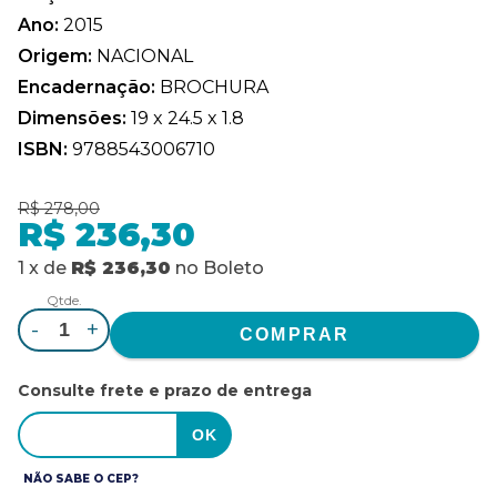
Ano:
2015
Origem:
NACIONAL
Encadernação:
BROCHURA
Dimensões:
19 x 24.5 x 1.8
ISBN:
9788543006710
R$ 278,00
R$ 236,30
1
x
de
R$ 236,30
no
Boleto
Qtde.
-
+
Consulte frete e prazo de entrega
NÃO SABE O CEP?