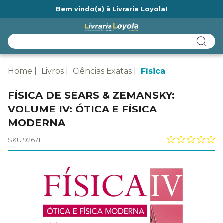
Bem vindo(a) à Livraria Loyola!
Ainda não tem cadastro na Livraria Loyola?
Home
Livros
Ciências Exatas
Física
FÍSICA DE SEARS & ZEMANSKY:
VOLUME IV: ÓTICA E FÍSICA
MODERNA
SKU 92671