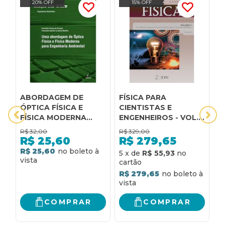
20% OFF
15% OFF
ABORDAGEM DE
FÍSICA PARA
5
ÓPTICA FÍSICA E
CIENTISTAS E
Q
FÍSICA MODERNA
ENGENHEIROS - VOL.
C
PARA ENGENHARIA
3 - FÍSICA MODERNA
F
R$
32,00
R$
329,00
R
F
R$
25,60
R$
279,65
R
R$ 25,60
R
5
x
de
R$ 55,93
R$ 279,65
COMPRAR
COMPRAR