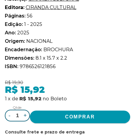
Editora:
CIRANDA CULTURAL
Páginas:
56
Edição:
1 - 2025
Ano:
2025
Origem:
NACIONAL
Encadernação:
BROCHURA
Dimensões:
8.1 x 15.7 x 2.2
ISBN:
9786526121856
R$ 19,90
R$ 15,92
1
x
de
R$ 15,92
no
Boleto
Qtde.
-
+
Consulte frete e prazo de entrega