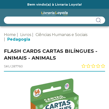
Bem vindo(a) à Livraria Loyola!
Ainda não tem cadastro na Livraria Loyola?
Home
Livros
Ciências Humanas e Sociais
Pedagogia
FLASH CARDS CARTAS BILÍNGUES -
ANIMAIS - ANIMALS
SKU 287760