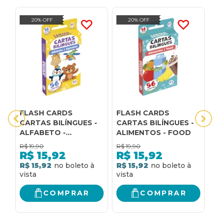
20% OFF
20% OFF
FLASH CARDS
FLASH CARDS
F
CARTAS BILÍNGUES -
CARTAS BILÍNGUES -
C
ALFABETO -
ALIMENTOS - FOOD
C
ALPHABET
C
R$
19,90
R$
19,90
R
O
R$
15,92
R$
15,92
R$ 15,92
R$ 15,92
R
COMPRAR
COMPRAR