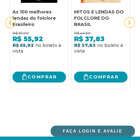
As 100 melhores
MITOS E LENDAS DO
A
lendas do folclore
FOLCLORE DO
d
brasileiro
BRASIL
R$
69,90
R$
44,50
R
R$
55,92
R$
37,83
R$ 55,92
R$ 37,83
R
COMPRAR
COMPRAR
FAÇA LOGIN E AVALIE