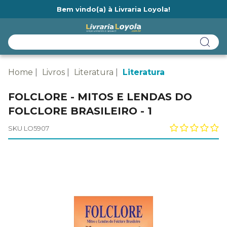
Bem vindo(a) à Livraria Loyola!
Ainda não tem cadastro na Livraria Loyola?
Home
Livros
Literatura
Literatura
FOLCLORE - MITOS E LENDAS DO
FOLCLORE BRASILEIRO - 1
SKU LO5907