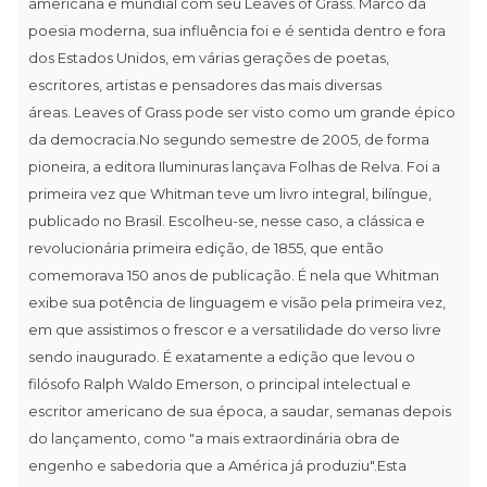
americana e mundial com seu Leaves of Grass. Marco da
poesia moderna, sua influência foi e é sentida dentro e fora
dos Estados Unidos, em várias gerações de poetas,
escritores, artistas e pensadores das mais diversas
áreas. Leaves of Grass pode ser visto como um grande épico
da democracia.No segundo semestre de 2005, de forma
pioneira, a editora Iluminuras lançava Folhas de Relva. Foi a
primeira vez que Whitman teve um livro integral, bilíngue,
publicado no Brasil. Escolheu-se, nesse caso, a clássica e
revolucionária primeira edição, de 1855, que então
comemorava 150 anos de publicação. É nela que Whitman
exibe sua potência de linguagem e visão pela primeira vez,
em que assistimos o frescor e a versatilidade do verso livre
sendo inaugurado. É exatamente a edição que levou o
filósofo Ralph Waldo Emerson, o principal intelectual e
escritor americano de sua época, a saudar, semanas depois
do lançamento, como "a mais extraordinária obra de
engenho e sabedoria que a América já produziu".Esta