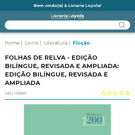
Bem vindo(a) à Livraria Loyola!
Ainda não tem cadastro na Livraria Loyola?
Home
Livros
Literatura
Ficção
FOLHAS DE RELVA - EDIÇÃO
BILÍNGUE, REVISADA E AMPLIADA:
EDIÇÃO BILÍNGUE, REVISADA E
AMPLIADA
SKU 131660