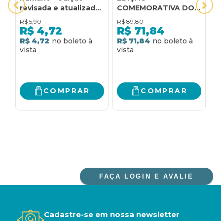
revisada e atualizada:
COMEMORATIVA DOS
D
edição revisada e
100 ANOS - CAPA
T
R$
5,90
R$
89,80
R
atualizada
DURA: EDIÇÃO
E
R$
4,72
R$
71,84
REVISADA
A
R$ 4,72
R$ 71,84
R
COMPRAR
COMPRAR
FAÇA LOGIN E AVALIE
Cadastre-se em nossa newsletter