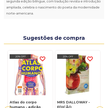
segunda edição bilíngue, com tradução revista e introdução
ampliada, celebra o nascimento do poeta da modernidade
norte-americana.
Sugestões de compra
20% OFF
20% OFF
Atlas do corpo
MRS DALLOWAY -
2
humano - edição
EDIÇÃO
I