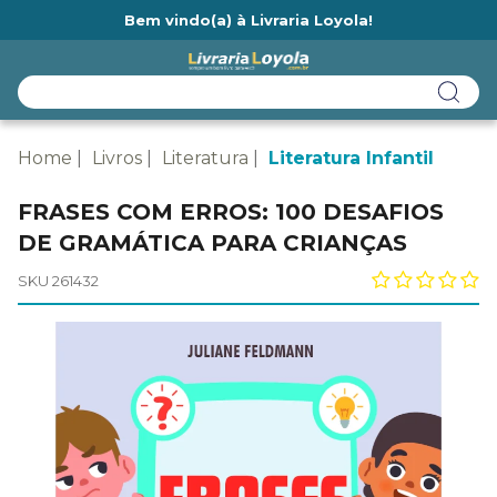
Bem vindo(a) à Livraria Loyola!
Ainda não tem cadastro na Livraria Loyola?
Home
Livros
Literatura
Literatura Infantil
FRASES COM ERROS: 100 DESAFIOS
DE GRAMÁTICA PARA CRIANÇAS
SKU 261432