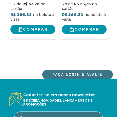
para as nossas
de ensino para as
p
R
5
x
de
R$ 53,26
5
x
de
R$ 53,26
crianças sobre todo o
nossas crianças sobre
a
amor de Jesus para
todo o amor de Jesus
R$ 266,32
R$ 266,32
com elas
para com elas
COMPRAR
COMPRAR
FAÇA LOGIN E AVALIE
Cadastre-se em nossa newsletter
E RECEBA NOVIDADES, LANÇAMENTOS E
PROMOÇÕES