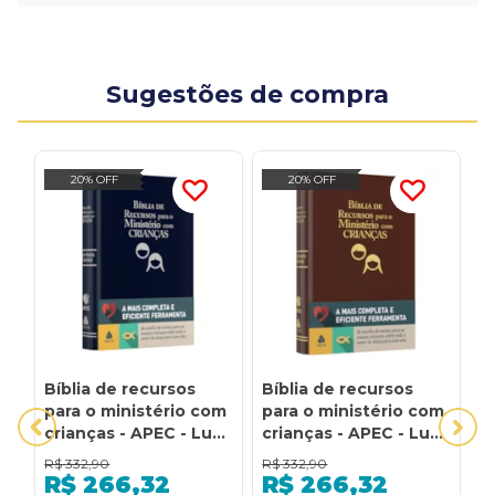
Sugestões de compra
20% OFF
20% OFF
Bíblia de recursos
Bíblia de recursos
3
para o ministério com
para o ministério com
P
crianças - APEC - Luxo
crianças - APEC - Luxo
p
PU Azul: ferramenta
PU marrom:
a
R$
332,90
R$
332,90
R
de auxílio de ensino
ferramenta de auxílio
P
R$
266,32
R$
266,32