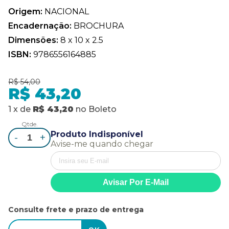
Origem:
NACIONAL
Encadernação:
BROCHURA
Dimensões:
8 x 10 x 2.5
ISBN:
9786556164885
R$ 54,00
R$ 43,20
1
x
de
R$ 43,20
no
Boleto
Qtde.
Produto Indisponível
-
+
Avise-me quando chegar
Consulte frete e prazo de entrega