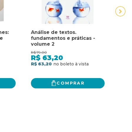
es:
Análise de textos.
BOX 
de
fundamentos e práticas -
BAS
volume 2
NETF
VOL
R$
79,00
R$
99,
R$
63,20
R$
R$ 63,20
R$ 7
COMPRAR