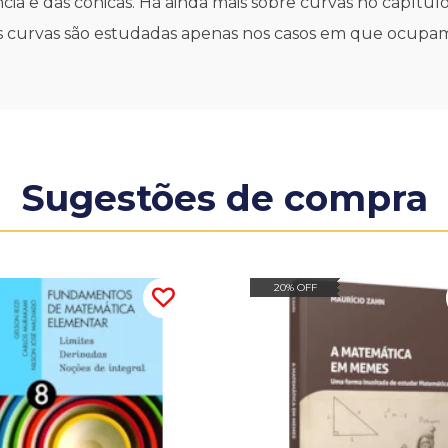
cia e das cônicas. Há ainda mais sobre curvas no capítulo
as curvas são estudadas apenas nos casos em que ocupam
Sugestões de compra
20% OFF