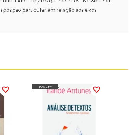
 intitulado "Lugares geométricos". Nesse nível,
 posição particular em relação aos eixos
20% OFF
20