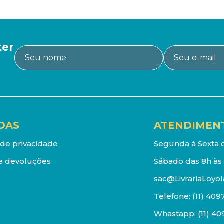
ter
DAS
ATENDIMEN
a de privacidade
Segunda à Sexta d
e devoluções
Sábado das 8h às 
sac@LivrariaLoyol
Telefone:
(11) 409
Whastapp:
(11) 4