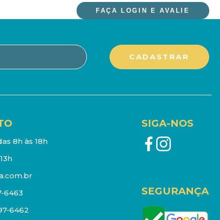
FAÇA LOGIN E AVALIE
TO
SIGA-NOS
as 8h às 18h
13h
a.com.br
SEGURANÇA
7-6463
097-6462