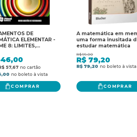
AMENTOS DE
A matemática em mem
MÁTICA ELEMENTAR -
uma forma inusitada 
E 8: LIMITES,
estudar matemática
ADAS E NOÇÕES DE
R$
99,00
GRAL
346,00
R$
79,20
R$ 79,20
R$ 57,67
6,00
COMPRAR
COMPRAR