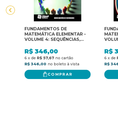
FUNDAMENTOS DE
FUND
MATEMÁTICA ELEMENTAR -
MATE
VOLUME 4: SEQUÊNCIAS,
VOLUM
MATRIZES, DETERMIANTES E
DERIV
SISTEMA
INTE
R$
346,00
R$
6
x
de
R$ 57,67
6
x
de
R$ 346,00
R$ 34
COMPRAR