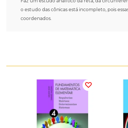
Faz um estudo analítico da reta, da circunferên
o estudo das cônicas está incompleto, pois ess
coordenados.