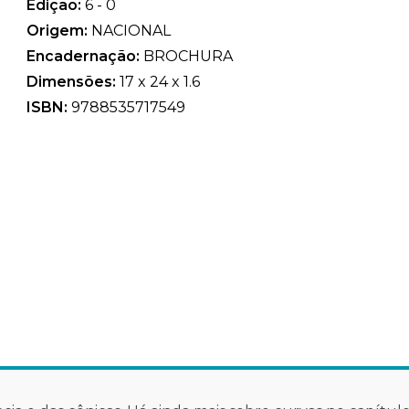
Edição:
6 - 0
Origem:
NACIONAL
Encadernação:
BROCHURA
Dimensões:
17 x 24 x 1.6
ISBN:
9788535717549