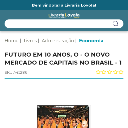
Bem vindo(a) à Livraria Loyola!
Ainda não tem cadastro na Livraria Loyola?
Home
Livros
Administração
Economia
FUTURO EM 10 ANOS, O - O NOVO
MERCADO DE CAPITAIS NO BRASIL - 1
SKU A45286