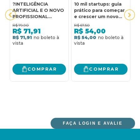
?INTELIGÊNCIA
10 mil startups: guia
A
ARTIFICIAL E O NOVO
prático para começar
a
PROFISSIONAL
e crescer um novo
t
MINIMAMENTE VIÁVEL:
negócio baseado em
B
R$
79,90
R$
67,50
R
PARE DE RESISTIR E
tecnologia no Brasil
p
R$
71,91
R$
54,00
COMECE A CRIAR O
m
R$ 71,91
R$ 54,00
R
SEU FUTURO
COMPRAR
COMPRAR
FAÇA LOGIN E AVALIE