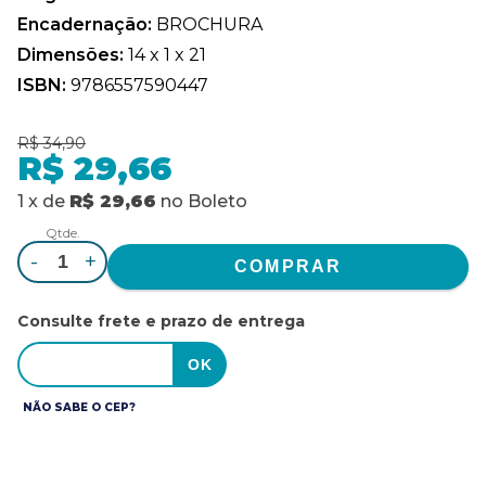
Encadernação:
BROCHURA
Dimensões:
14 x 1 x 21
ISBN:
9786557590447
R$ 34,90
R$ 29,66
1
x
de
R$ 29,66
no
Boleto
Qtde.
-
+
Consulte frete e prazo de entrega
NÃO SABE O CEP?