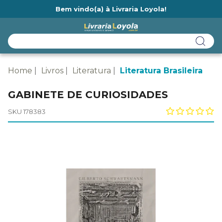
Bem vindo(a) à Livraria Loyola!
Ainda não tem cadastro na Livraria Loyola?
Home
Livros
Literatura
Literatura Brasileira
GABINETE DE CURIOSIDADES
SKU 178383