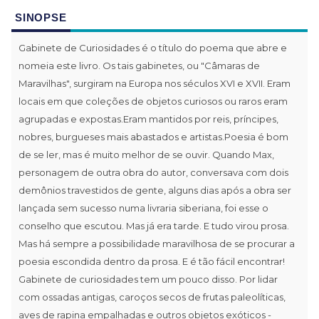
SINOPSE
Gabinete de Curiosidades é o título do poema que abre e
nomeia este livro. Os tais gabinetes, ou "Câmaras de
Maravilhas", surgiram na Europa nos séculos XVI e XVII. Eram
locais em que coleções de objetos curiosos ou raros eram
agrupadas e expostas.Eram mantidos por reis, príncipes,
nobres, burgueses mais abastados e artistas.Poesia é bom
de se ler, mas é muito melhor de se ouvir. Quando Max,
personagem de outra obra do autor, conversava com dois
demônios travestidos de gente, alguns dias após a obra ser
lançada sem sucesso numa livraria siberiana, foi esse o
conselho que escutou. Mas já era tarde. E tudo virou prosa.
Mas há sempre a possibilidade maravilhosa de se procurar a
poesia escondida dentro da prosa. E é tão fácil encontrar!
Gabinete de curiosidades tem um pouco disso. Por lidar
com ossadas antigas, caroços secos de frutas paleolíticas,
aves de rapina empalhadas e outros objetos exóticos -