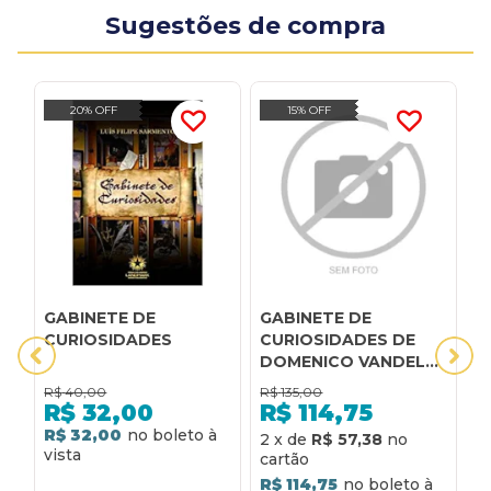
Sugestões de compra
20% OFF
15% OFF
GABINETE DE
GABINETE DE
1
CURIOSIDADES
CURIOSIDADES DE
O
DOMENICO VANDELLI,
T
O - 2 VOLUMES - 1
D
R$
40,00
R$
135,00
R
R$
32,00
R$
114,75
R$ 32,00
R
2
x
de
R$ 57,38
R$ 114,75