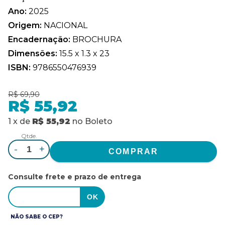
Ano:
2025
Origem:
NACIONAL
Encadernação:
BROCHURA
Dimensões:
15.5 x 1.3 x 23
ISBN:
9786550476939
R$ 69,90
R$ 55,92
1
x
de
R$ 55,92
no
Boleto
Qtde.
-
+
Consulte frete e prazo de entrega
NÃO SABE O CEP?