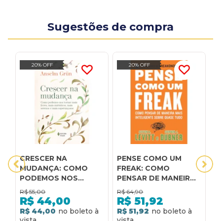
Sugestões de compra
20% OFF
20% OFF
CRESCER NA
PENSE COMO UM
A
MUDANÇA: COMO
FREAK: COMO
i
PODEMOS NOS
PENSAR DE MANEIRA
l
TORNAR MAIS LIVRES,
MAIS INTELIGENTE
d
R$
55,00
R$
64,90
R
MAIS AUTÊNTICOS,
SOBRE QUASE TUDO:
r
R$
44,00
R$
51,92
MAIS SERENOS E MAIS
COMO PENSAR DE
p
R$ 44,00
R$ 51,92
R
ESPERANÇOSOS
MANEIRA MAIS
e