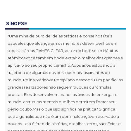
SINOPSE
"Uma mina de ouro de ideias práticas e conselhos úteis
daqueles que alcançaram os melhores desempenhos em
todas as áreas."JAMES CLEAR, autor do best-seller Hábitos
atômicosVocê também pode extrair o melhor dos grandes e
aplicá-lo ao seu próprio caminho.Após anos estudando a
trajetória de algumas das pessoas mais fascinantes do
mundo, Polina Marinova Pompliano descobriu um padrão: os
grandes realizadores não seguem truques ou fórmulas
prontas. Eles desenvolvem maneiras únicas de enxergar o
mundo, estruturas mentais que lhes permitem liberar seu
gênio oculto.Mas o que isso significa na prática? Significa
que a genialidade não é um dom inalcançável reservado a
poucos - ela é fruto de histórias, escolhas, erros, sacrifícios e
descobertas que moldam a forma como pensamos e