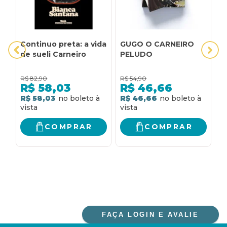
Continuo preta: a vida
GUGO O CARNEIRO
M
de sueli Carneiro
PELUDO
Q
S
R$
82,90
R$
54,90
R
R$
58,03
R$
46,66
R$ 58,03
R$ 46,66
R
COMPRAR
COMPRAR
FAÇA LOGIN E AVALIE