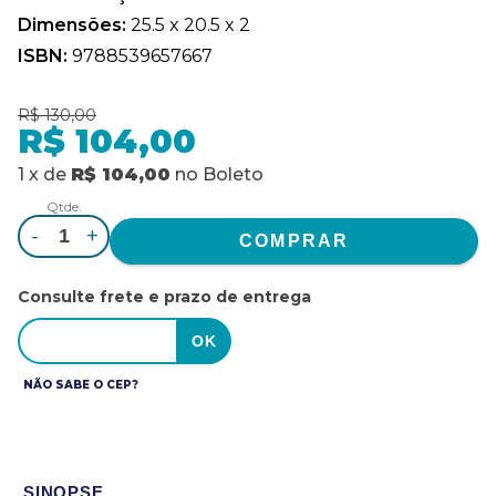
Dimensões:
25.5 x 20.5 x 2
ISBN:
9788539657667
R$ 130,00
R$ 104,00
1
x
de
R$ 104,00
no
Boleto
Qtde.
-
+
Consulte frete e prazo de entrega
NÃO SABE O CEP?
SINOPSE