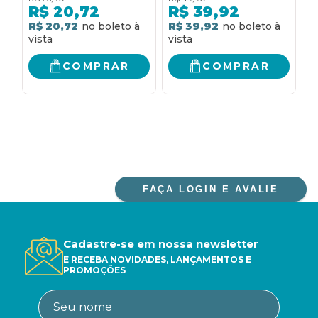
PELA TERAPIA
de Deus para o
R$
20,72
R$
39,92
ministério
R$ 20,72
R$ 39,92
R
COMPRAR
COMPRAR
FAÇA LOGIN E AVALIE
Cadastre-se em nossa newsletter
E RECEBA NOVIDADES, LANÇAMENTOS E
PROMOÇÕES