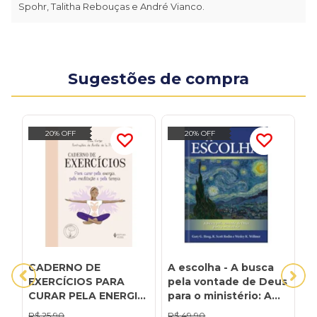
Spohr, Talitha Rebouças e André Vianco.
Sugestões de compra
20% OFF
20% OFF
CADERNO DE
A escolha - A busca
A
EXERCÍCIOS PARA
pela vontade de Deus
E
CURAR PELA ENERGIA,
para o ministério: A
A
PELA MEDITAÇÃO E
busca pela vontade
A
R$
25,90
R$
49,90
R