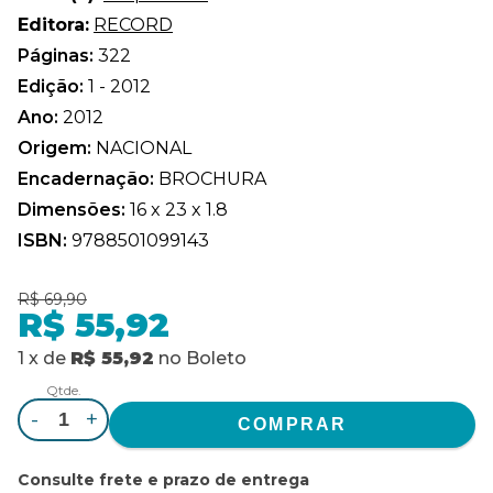
Editora:
RECORD
Páginas:
322
Edição:
1 - 2012
Ano:
2012
Origem:
NACIONAL
Encadernação:
BROCHURA
Dimensões:
16 x 23 x 1.8
ISBN:
9788501099143
R$ 69,90
R$ 55,92
1
x
de
R$ 55,92
no
Boleto
Qtde.
-
+
Consulte frete e prazo de entrega