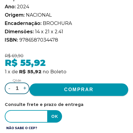
Ano:
2024
Origem:
NACIONAL
Encadernação:
BROCHURA
Dimensões:
14 x 21 x 2.41
ISBN:
9786587034478
R$ 69,90
R$ 55,92
1
x
de
R$ 55,92
no
Boleto
Qtde.
-
+
Consulte frete e prazo de entrega
NÃO SABE O CEP?