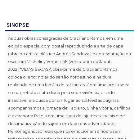
SINOPSE
As duas obras consagradas de Graciliano Ramos, em uma
edição especial com postal reproduzindo a arte de capa
(obra do artista plástico Andrés Sandoval) e apresentação da
escritora Micheliny Verunschk (vencedora do Jabuti
2022).*VIDAS SECASA obra-prima de Graciliano Ramos
coloca o leitor no árido sertão nordestino e na dura
realidade de uma família de retirantes. Com uma prosa seca
e crua, retrata a luta diária pela sobrevivência, a sede
insaciável e a busca por um lugar ao sol.Nestas páginas,
acompanhamos a jornada de Fabiano, Sinha Vitória, os filhos
e a cachorra Baleia em uma saga de injustiças sociais e de
desumanização do sujeito em face das adversidades.
Personagens tão reais que nos emocionam e nos fazem
refletir sobre as desigualdades e a natureza humana.Esta é