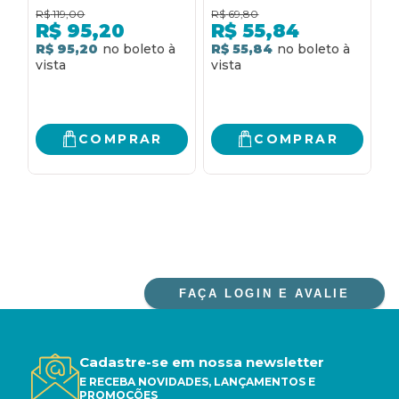
S. BERNARDO +
OBRA DE GRACILIANO
R$
119,00
R$
69,80
R
INSÔNIA
RAMOS)
R$
95,20
R$
55,84
R$ 95,20
R$ 55,84
R
COMPRAR
COMPRAR
FAÇA LOGIN E AVALIE
Cadastre-se em nossa newsletter
E RECEBA NOVIDADES, LANÇAMENTOS E
PROMOÇÕES