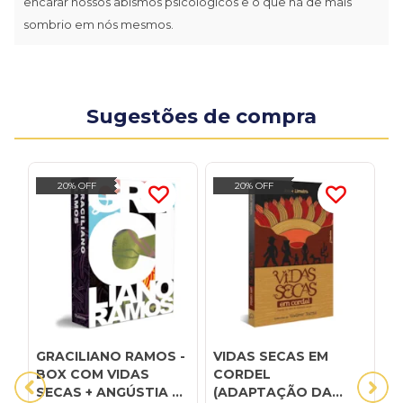
encarar nossos abismos psicológicos e o que há de mais
sombrio em nós mesmos.
Sugestões de compra
20% OFF
20% OFF
GRACILIANO RAMOS -
VIDAS SECAS EM
A
BOX COM VIDAS
CORDEL
G
SECAS + ANGÚSTIA +
(ADAPTAÇÃO DA