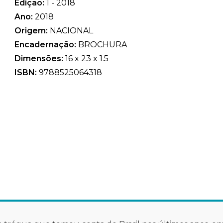
Edição:
1 - 2018
Ano:
2018
Origem:
NACIONAL
Encadernação:
BROCHURA
Dimensões:
16 x 23 x 1.5
ISBN:
9788525064318