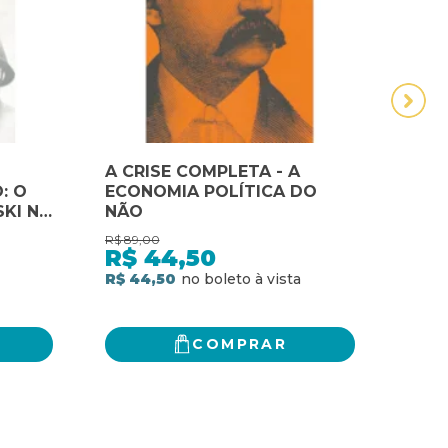
A CRISE COMPLETA - A
A CR
: O
ECONOMIA POLÍTICA DO
IDEN
SKI NA
NÃO
DIAL
R$
89,00
R$
98,
R$
44,50
R$
R$ 44,50
R$ 7
COMPRAR