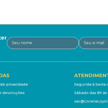
ter
DAS
ATENDIMEN
a de privacidade
Segunda à Sexta d
e devoluções
Sábado das 8h às 
sac@LivrariaLoyol