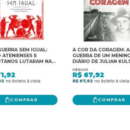
UERRA SEM IGUAL:
A COR DA CORAGEM: A
 ATENIENSES E
GUERRA DE UM MENINO
RTANOS LUTARAM NA
DIÁRIO DE JULIAN KUL
RA DO PELOPONESO:
SEGUNDA GUERRA MUN
0
R$
84,90
 ATENIENSES E
1,92
R$
67,92
RTANOS LUTARAM NA
92
R$ 67,92
RA DO PELOPONESO
COMPRAR
COMPRAR