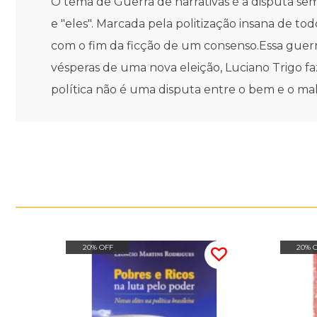
O tema de Guerra de narrativas é a disputa se
e "eles". Marcada pela politização insana de tod
com o fim da ficção de um consenso.Essa guerra
vésperas de uma nova eleição, Luciano Trigo fa
política não é uma disputa entre o bem e o mal
20% OFF
20% 