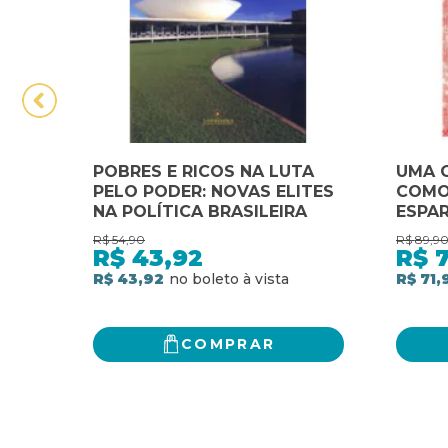
POBRES E RICOS NA LUTA
UMA G
PELO PODER: NOVAS ELITES
COMO
NA POLÍTICA BRASILEIRA
ESPA
GUER
R$
54,90
R$
89,9
COMO
R$
43,92
R$
7
ESPA
R$ 43,92
R$ 71,
GUER
COMPRAR