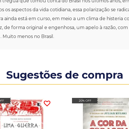
m trégua que tomou conta do Brasil nos últimos anos, en
os os aspectos da vida cotidiana, essa polarização se radi
 ainda está em curso, em meio a um clima de histeria col
z, de forma original e engenhosa, um apelo à razão, com 
. Muito menos no Brasil.
Sugestões de compra
OFF
20% OFF