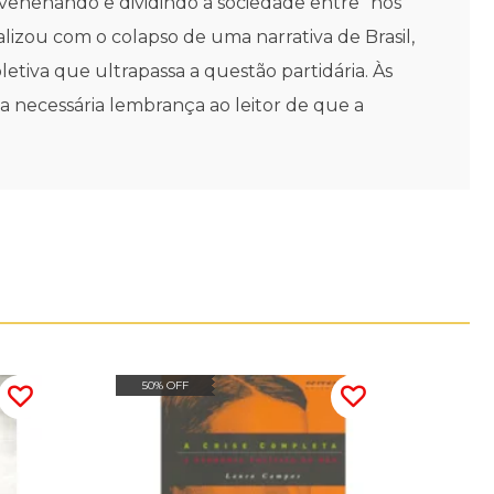
venenando e dividindo a sociedade entre "nós"
calizou com o colapso de uma narrativa de Brasil,
etiva que ultrapassa a questão partidária. Às
a necessária lembrança ao leitor de que a
50% OFF
20