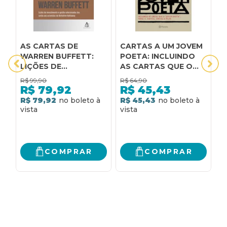
AS CARTAS DE
CARTAS A UM JOVEM
C
WARREN BUFFETT:
POETA: INCLUINDO
C
LIÇÕES DE
AS CARTAS QUE O
INVESTIMENTO E
JOVEM POETA, FRANZ
R$
99,90
R$
64,90
R
GESTÃO
X. KAPPUS, ENVIOU A
R$
79,92
R$
45,43
SELECIONADAS DAS
RILKE
R$ 79,92
R$ 45,43
R
CARTAS AOS
ACIONISTAS DA
BERKSHIRE
HATHAWAY
COMPRAR
COMPRAR