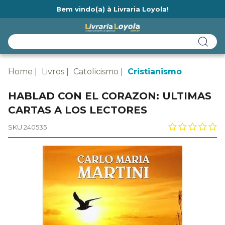
Bem vindo(a) à Livraria Loyola!
Ainda não tem cadastro na Livraria Loyola?
Home
Livros
Catolicismo
Cristianismo
HABLAD CON EL CORAZON: ULTIMAS
CARTAS A LOS LECTORES
SKU 240535