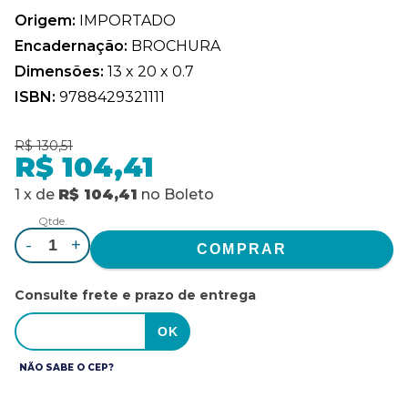
Origem:
IMPORTADO
Encadernação:
BROCHURA
Dimensões:
13 x 20 x 0.7
ISBN:
9788429321111
R$ 130,51
R$ 104,41
1
x
de
R$ 104,41
no
Boleto
Qtde.
-
+
Consulte frete e prazo de entrega
NÃO SABE O CEP?