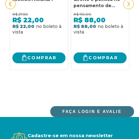
pensamento de
t
Hannah Arendt
e
R$
27,50
R$
110,00
R
a
R$
22,00
R$
88,00
R$ 22,00
R$ 88,00
R
COMPRAR
COMPRAR
FAÇA LOGIN E AVALIE
Cadastre-se em nossa newsletter