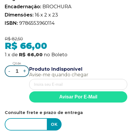
Encadernação:
BROCHURA
Dimensões:
16 x 2 x 23
ISBN:
9786553960114
R$ 82,50
R$ 66,00
1
x
de
R$ 66,00
no
Boleto
Qtde.
Produto Indisponível
-
+
Avise-me quando chegar
Consulte frete e prazo de entrega