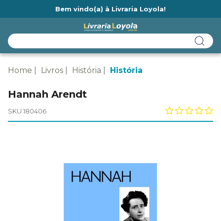
Bem vindo(a) à Livraria Loyola!
Ainda não tem cadastro na Livraria Loyola?
Home
Livros
História
História
Hannah Arendt
SKU 180406