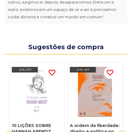
outros, surgimos e, depois, desaparecemos. Entre um e
outro, existimos em um espaço de vir a ser e precisamos
cuidar da terra e construir um mundo em comum".
Sugestões de compra
20% OFF
20% OFF
10 LIÇÕES SOBRE
A ordem da liberdade:
A
HANNAH ARENDT
direito e política no
m