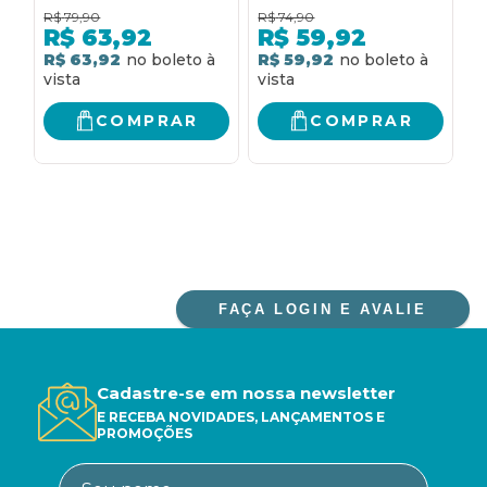
para filhos e pais.
INDEPENDENTES: POR
R$
79,90
R$
74,90
R
QUE SER
R$
63,92
R$
59,92
DESNECESSÁRIO
R$ 63,92
R$ 59,92
R
PARA SEUS FILHOS É
A MELHOR DECISÃO
QUE VOCÊ PODE
COMPRAR
COMPRAR
TOMAR POR ELES
FAÇA LOGIN E AVALIE
Cadastre-se em nossa newsletter
E RECEBA NOVIDADES, LANÇAMENTOS E
PROMOÇÕES