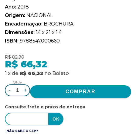
Ano:
2018
Origem:
NACIONAL
Encadernação:
BROCHURA
Dimensões:
14 x 21 x 1.4
ISBN:
9788547000660
R$ 82,90
R$ 66,32
1
x
de
R$ 66,32
no
Boleto
Qtde.
-
+
Consulte frete e prazo de entrega
NÃO SABE O CEP?