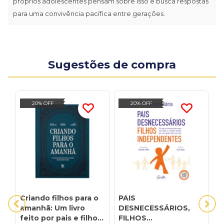
próprios adolescentes pensam sobre isso e busca respostas
para uma convivência pacífica entre gerações.
Sugestões de compra
20% OFF
20% OFF
Criando filhos para o
PAIS
1
amanhã: Um livro
DESNECESSÁRIOS,
I
feito por pais e filhos
FILHOS