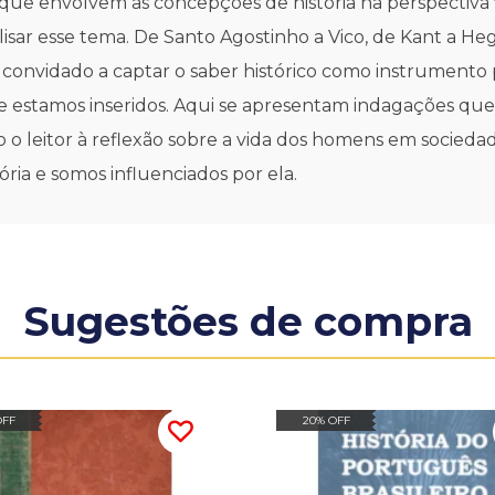
 que envolvem as concepções de história na perspectiva fi
isar esse tema. De Santo Agostinho a Vico, de Kant a Heg
é convidado a captar o saber histórico como instrumento
que estamos inseridos. Aqui se apresentam indagações qu
do o leitor à reflexão sobre a vida dos homens em socied
ia e somos influenciados por ela.
Sugestões de compra
OFF
20% OFF