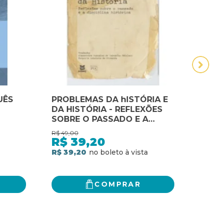
UÊS
PROBLEMAS DA hISTÓRIA E
ECO
DA HISTÓRIA - REFLEXÕES
HIST
SOBRE O PASSADO E A
SUP
TÓRIA
DISCIPLINA HISTÓRICA
AUT
R$
49,00
R$
59,
IA
HIST
R$
39,20
R$
R$ 39,20
R$ 4
COMPRAR