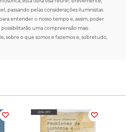
losófica, esta obra visa reunir, brevemente,
el, passando pelas considerações iluministas
 para entender o nosso tempo e, assim, poder
e possibilitarão uma compreensão mais
ade, sobre o que somos e fazemos e, sobretudo,
20% OFF
20