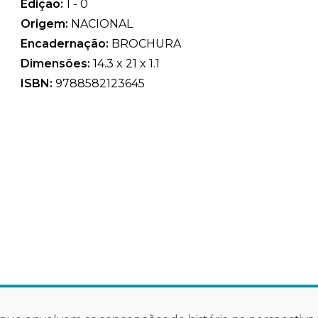
Edição:
1 - 0
Origem:
NACIONAL
Encadernação:
BROCHURA
Dimensões:
14.3 x 21 x 1.1
ISBN:
9788582123645