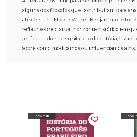
Ao retratar os principais conceitos e problemas
alguns dos filósofos que contribuíram para anal
até chegar a Marx e Walter Benjamin, o leitor 
refletir sobre o atual horizonte histórico em 
profunda do real significado da história, levan
sobre como modicamos ou influenciamos a histór
20% OFF
20% 