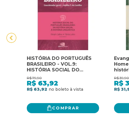
HISTÓRIA DO PORTUGUÊS
Evange
BRASILEIRO - VOL.9:
Home
HISTÓRIA SOCIAL DO
histór
PORTUGUÊS BRASILEIRO: DA
home
R$
79,90
R$
39,90
HISTÓRIA SOCIAL À
histór
R$
63,92
R$
3
HISTÓRIA LINGUÍSTICA
R$ 63,92
R$ 31,
COMPRAR