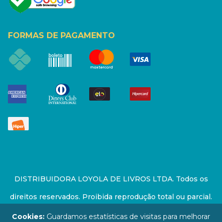
FORMAS DE PAGAMENTO
DISTRIBUIDORA LOYOLA DE LIVROS LTDA. Todos os
direitos reservados. Proibida reprodução total ou parcial.
Preços e estoque sujeito a alterações sem aviso prévio.
Cookies:
Guardamos estatísticas de visitas para melhorar