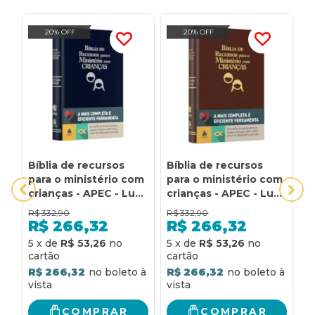
20% OFF
20% OFF
Bíblia de recursos
Bíblia de recursos
H
para o ministério com
para o ministério com
P
crianças - APEC - Luxo
crianças - APEC - Luxo
M
PU Azul: ferramenta
PU marrom:
R$
332,90
R$
332,90
R
de auxílio de ensino
ferramenta de auxílio
R$
266,32
R$
266,32
para as nossas
de ensino para as
R
5
x
de
R$ 53,26
5
x
de
R$ 53,26
crianças sobre todo o
nossas crianças sobre
amor de Jesus para
todo o amor de Jesus
R$ 266,32
R$ 266,32
com elas
para com elas
COMPRAR
COMPRAR