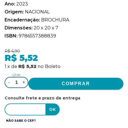
Ano:
2023
Origem:
NACIONAL
Encadernação:
BROCHURA
Dimensões:
20 x 20 x 7
ISBN:
9786557388839
R$ 6,90
R$ 5,52
1
x
de
R$ 5,52
no
Boleto
Qtde.
-
+
Consulte frete e prazo de entrega
NÃO SABE O CEP?