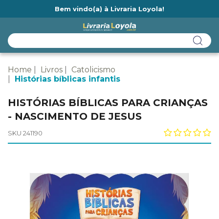
Bem vindo(a) à Livraria Loyola!
Ainda não tem cadastro na Livraria Loyola?
Home
Livros
Catolicismo
Histórias bíblicas infantis
HISTÓRIAS BÍBLICAS PARA CRIANÇAS
- NASCIMENTO DE JESUS
SKU 241190