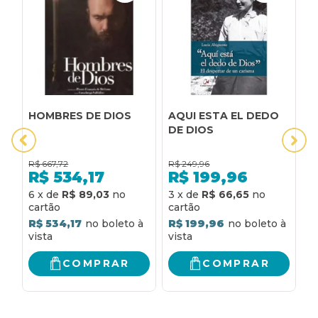
HOMBRES DE DIOS
AQUI ESTA EL DEDO
B
DE DIOS
I
A
R$
667,72
R$
249,96
R
R$
534,17
R$
199,96
R
6
x
de
R$ 89,03
3
x
de
R$ 66,65
R$ 534,17
R$ 199,96
COMPRAR
COMPRAR