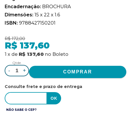
Encadernação:
BROCHURA
Dimensões:
15 x 22 x 1.6
ISBN:
9788427150201
R$ 172,00
R$ 137,60
1
x
de
R$ 137,60
no
Boleto
Qtde.
-
+
Consulte frete e prazo de entrega
NÃO SABE O CEP?