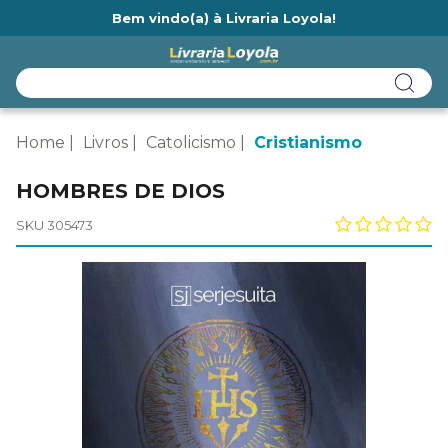
Bem vindo(a) à Livraria Loyola!
Ainda não tem cadastro na Livraria Loyola?
Home
Livros
Catolicismo
Cristianismo
HOMBRES DE DIOS
SKU 305473