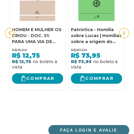
HOMEM E MULHER OS
Patrística - Homilia
A
CRIOU - DOC. 51:
sobre Lucas | Homilias
D
PARA UMA VIA DE
sobre a origem do
D
DIÁLOGO SOBRE A
homem | Tratado
O
R$
15,00
R$
87,00
R
QUESTÃO DO
sobre o Espírito Santo
M
R$
12,75
R$
73,95
GENDER NA
- Vol. 14
E
R$ 12,75
R$ 73,95
R
EDUCAÇÃO
P
COMPRAR
COMPRAR
FAÇA LOGIN E AVALIE