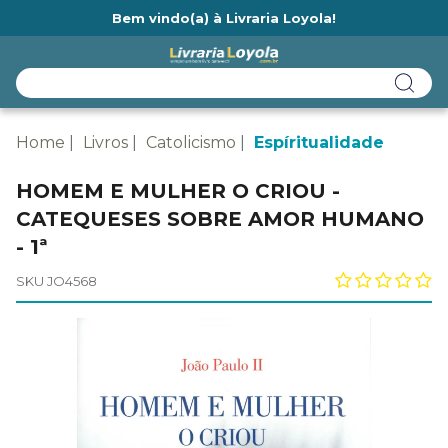
Bem vindo(a) à Livraria Loyola!
Ainda não tem cadastro na Livraria Loyola?
Home
Livros
Catolicismo
Espíritualidade
HOMEM E MULHER O CRIOU -
CATEQUESES SOBRE AMOR HUMANO
- 1ª
SKU JO4568