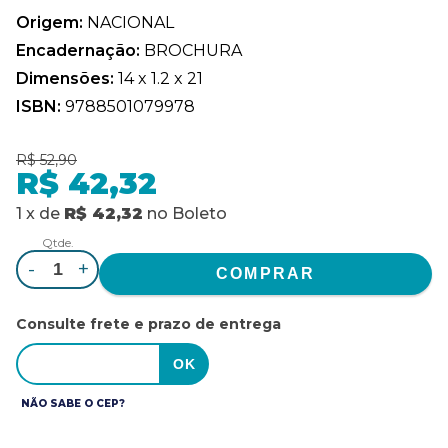
Origem:
NACIONAL
Encadernação:
BROCHURA
Dimensões:
14 x 1.2 x 21
ISBN:
9788501079978
R$ 52,90
R$ 42,32
1
x
de
R$ 42,32
no
Boleto
Qtde.
-
+
Consulte frete e prazo de entrega
NÃO SABE O CEP?