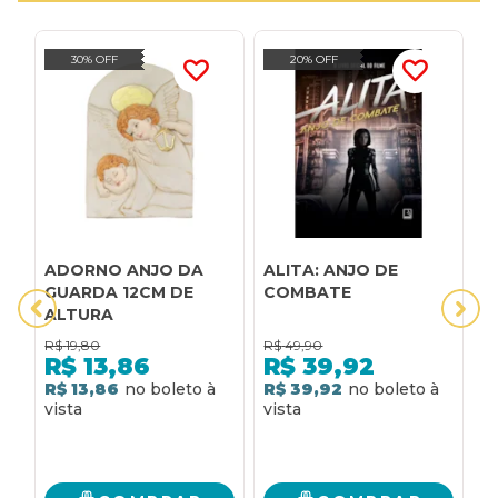
30% OFF
20% OFF
ADORNO ANJO DA
ALITA: ANJO DE
A
GUARDA 12CM DE
COMBATE
A
ALTURA
A
B
R$
19,80
R$
49,90
R
P
R$
13,86
R$
39,92
R$ 13,86
R$ 39,92
6
R