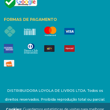
FORMAS DE PAGAMENTO
DISTRIBUIDORA LOYOLA DE LIVROS LTDA. Todos os
direitos reservados. Proibida reprodução total ou parcial.
Preços e estoque sujeito a alterações sem aviso prévio.
Cookies:
Guardamos estatísticas de visitas para melhorar