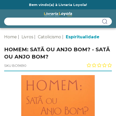
Bem vindo(a) à Livraria Loyola!
Ainda não tem cadastro na Livraria Loyola?
Home
Livros
Catolicismo
Espíritualidade
HOMEM: SATÃ OU ANJO BOM? - SATÃ
OU ANJO BOM?
SKU BO9690