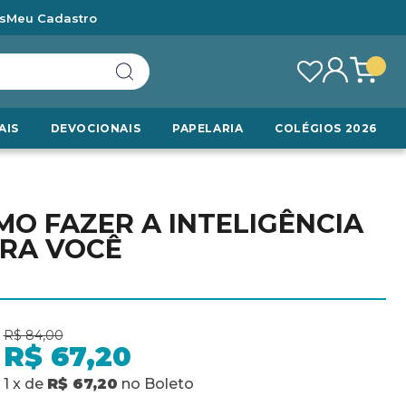
s
Meu Cadastro
AIS
DEVOCIONAIS
PAPELARIA
COLÉGIOS 2026
MO FAZER A INTELIGÊNCIA
ARA VOCÊ
R$ 84,00
R$ 67,20
1
x
de
R$ 67,20
no
Boleto