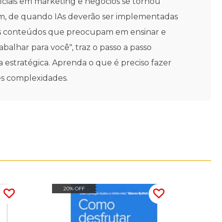
ficiais em marketing e negócios se tornou
 sim, de quando IAs deverão ser implementadas
tos conteúdos que preocupam em ensinar e
abalhar para você", traz o passo a passo
 estratégica. Aprenda o que é preciso fazer
res complexidades.
20% OFF
10