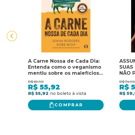
A Carne Nossa de Cada Dia:
ASSU
Entenda como o veganismo
SUAS 
mentiu sobre os malefícios
NÃO 
da carne e descubra como
DE I
R$
69,90
R$
74,90
ela é boa para você e para o
A PRO
R$
55,92
R$
planeta.
TECN
R$ 55,92
R$ 59,
PARA 
VOCÊ
COMPRAR