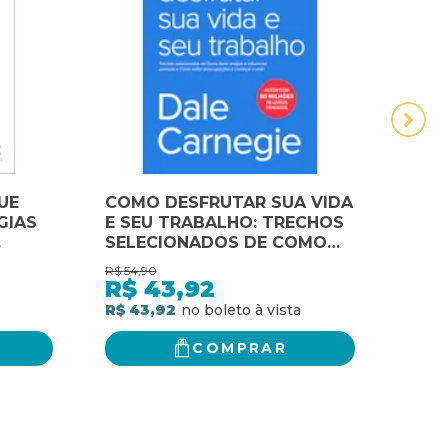
UE
COMO DESFRUTAR SUA VIDA
COM
GIAS
E SEU TRABALHO: TRECHOS
UM G
SELECIONADOS DE COMO
FAZ
ES E
FAZER AMIGOS E
DES
R$
54,90
R$
64,
OLHAS
INFLUENCIAR PESSOAS E
FAV
R$
43,92
R$
COMO EVITAR
R$ 43,92
R$ 5
PREOCUPAÇÕES E COMEÇAR
A VIVER
COMPRAR