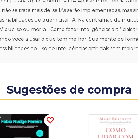
 por pessoas que sabem usar IA.Aplicar Inteligências arti
 e não se trata mais de, se IAs serão implementadas, mas
 as habilidades de quem usar IA. Na contramão de mui
fique-se ou morra - Como fazer inteligências artificiais tr
udando você a usar o que tem melhor: Sua mente de forma
ssibilidades do uso de Inteligências artificiais sem maio
Sugestões de compra
OFF