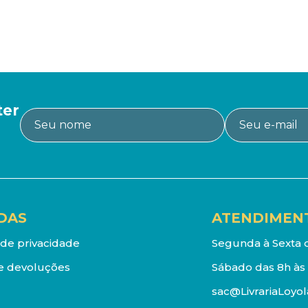
ter
DAS
ATENDIMEN
a de privacidade
Segunda à Sexta d
e devoluções
Sábado das 8h às 
sac@LivrariaLoyol