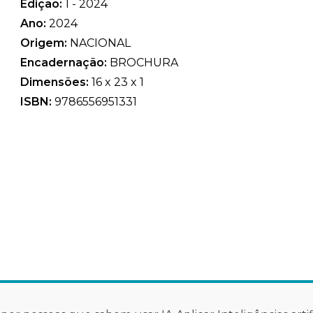
Edição:
1 - 2024
Ano:
2024
Origem:
NACIONAL
Encadernação:
BROCHURA
Dimensões:
16 x 23 x 1
ISBN:
9786556951331