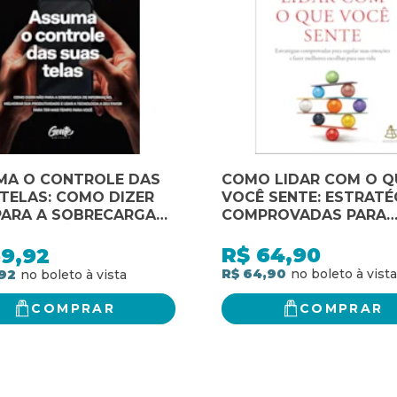
MA O CONTROLE DAS
COMO LIDAR COM O Q
TELAS: COMO DIZER
VOCÊ SENTE: ESTRATÉ
PARA A SOBRECARGA
COMPROVADAS PARA
NFORMAÇÃO, MELHORAR
REGULAR SUAS EMOÇÕ
DUTIVIDADE E USAR A
FAZER MELHORES ESC
R$
64,90
59,92
OLOGIA A SEU FAVOR
PARA SUA VIDA
R$ 64,90
92
TER MAIS TEMPO PARA
COMPRAR
COMPRAR