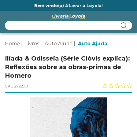
Bem vindo(a) à Livraria Loyola!
Ainda não tem cadastro na Livraria Loyola?
Home
Livros
Auto Ajuda
Auto Ajuda
Ilíada & Odisseia (Série Clóvis explica):
Reflexões sobre as obras-primas de
Homero
SKU 272290