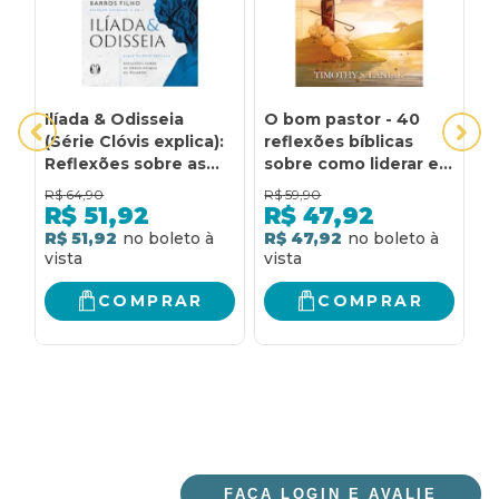
Ilíada & Odisseia
O bom pastor - 40
P
(Série Clóvis explica):
reflexões bíblicas
R
Reflexões sobre as
sobre como liderar e
S
obras-primas de
ser liderado: 40
R
R$
64,90
R$
59,90
R
Homero
reflexões bíblicas
s
R$
51,92
R$
47,92
sobre como liderar e
R$ 51,92
R$ 47,92
R
ser liderado.
COMPRAR
COMPRAR
FAÇA LOGIN E AVALIE