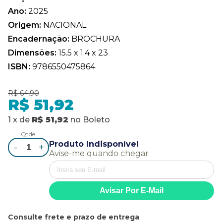
Ano:
2025
Origem:
NACIONAL
Encadernação:
BROCHURA
Dimensões:
15.5 x 1.4 x 23
ISBN:
9786550475864
R$ 64,90
R$ 51,92
1
x
de
R$ 51,92
no
Boleto
Qtde.
Produto Indisponível
-
+
Avise-me quando chegar
Consulte frete e prazo de entrega