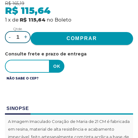
R$ 165,19
R$ 115,64
1
x
de
R$ 115,64
no
Boleto
Qtde.
-
+
Consulte frete e prazo de entrega
NÃO SABE O CEP?
SINOPSE
A Imagem Imaculado Coração de Maria de 21 CM é fabricada
em resina, material de alta resistência e acabamento
impecável, feito artesanalmente com tinta acrílica a base de