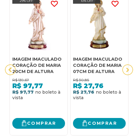
29% OFF
10% OFF
IMAGEM IMACULADO
IMAGEM IMACULADO
I
CORAÇÃO DE MARIA
CORAÇÃO DE MARIA
C
20CM DE ALTURA
07CM DE ALTURA
1
R$
139,67
R$
30,85
R
R$
97,77
R$
27,76
R$ 97,77
R$ 27,76
6
R
COMPRAR
COMPRAR