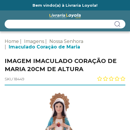
Bem vindo(a) à Livraria Loyola!
Ainda não tem cadastro na Livraria Loyola?
Home
Imagens
Nossa Senhora
Imaculado Coração de Maria
IMAGEM IMACULADO CORAÇÃO DE
MARIA 20CM DE ALTURA
SKU 18449