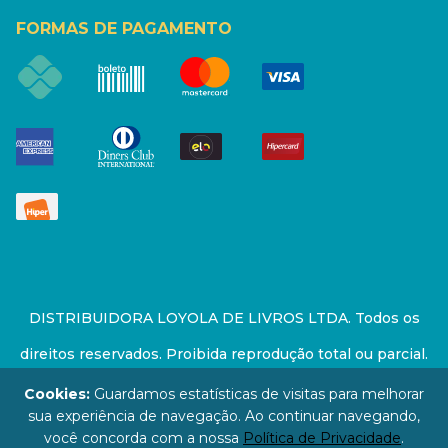
FORMAS DE PAGAMENTO
DISTRIBUIDORA LOYOLA DE LIVROS LTDA. Todos os
direitos reservados. Proibida reprodução total ou parcial.
Preços e estoque sujeito a alterações sem aviso prévio.
Cookies:
Guardamos estatísticas de visitas para melhorar
sua experiência de navegação. Ao continuar navegando,
67.946.814/0001-94 - LOJA - Rua Senador Feijó - São
você concorda com a nossa
Política de Privacidade
.