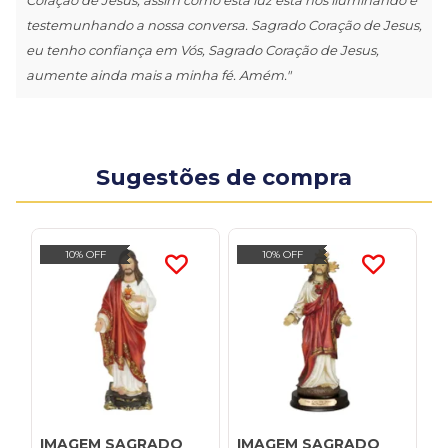
testemunhando a nossa conversa. Sagrado Coração de Jesus,
eu tenho confiança em Vós, Sagrado Coração de Jesus,
aumente ainda mais a minha fé. Amém."
Sugestões de compra
10% OFF
10% OFF
IMAGEM SAGRADO
IMAGEM SAGRADO
I