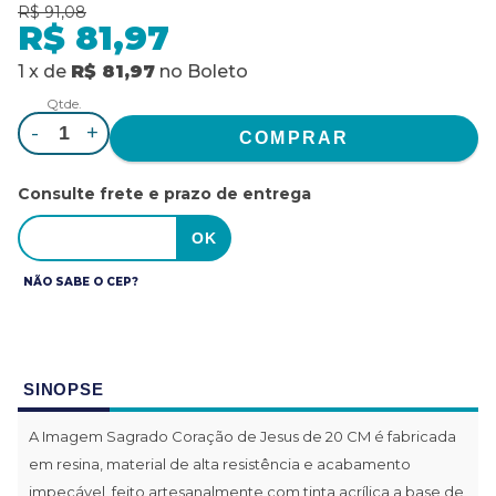
R$ 91,08
R$ 81,97
1
x
de
R$ 81,97
no
Boleto
Qtde.
-
+
Consulte frete e prazo de entrega
NÃO SABE O CEP?
SINOPSE
A Imagem Sagrado Coração de Jesus de 20 CM é fabricada
em resina, material de alta resistência e acabamento
impecável, feito artesanalmente com tinta acrílica a base de