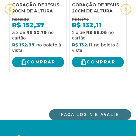
CORAÇÃO DE JESUS
CORAÇÃO DE JESUS
C
20CM DE ALTURA
20CM DE ALTURA
2
R$
169,30
R$
146,79
R
R$
152,37
R$
132,11
R
3
x
de
R$ 50,79
2
x
de
R$ 66,06
R$ 152,37
R$ 132,11
COMPRAR
COMPRAR
FAÇA LOGIN E AVALIE