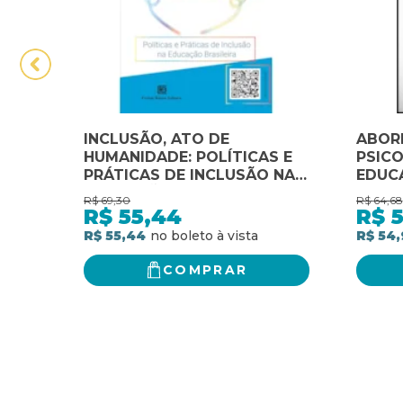
INCLUSÃO, ATO DE
ABOR
HUMANIDADE: POLÍTICAS E
PSIC
PRÁTICAS DE INCLUSÃO NA
EDUC
EDUCAÇÃO BRASILEIRA
PRÁT
R$
69,30
R$
64,68
R$
55,44
R$
R$ 55,44
R$ 54
COMPRAR