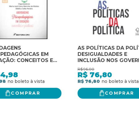
DAGENS
AS POLÍTICAS DA POLÍ
OPEDAGÓGICAS EM
DESIGUALDADES E
AÇÃO: CONCEITOS E
INCLUSÃO NOS GOVE
ICAS
DO PSDB E DO PT
R$
96,00
54,98
R$
76,80
,98
R$ 76,80
COMPRAR
COMPRAR