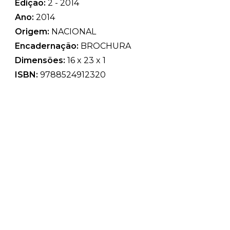
Edição:
2 - 2014
Ano:
2014
Origem:
NACIONAL
Encadernação:
BROCHURA
Dimensões:
16 x 23 x 1
ISBN:
9788524912320