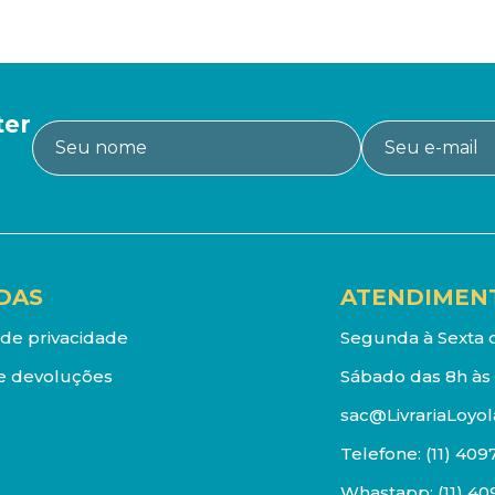
ter
DAS
ATENDIMEN
a de privacidade
Segunda à Sexta d
e devoluções
Sábado das 8h às 
sac@LivrariaLoyol
Telefone:
(11) 409
Whastapp:
(11) 4