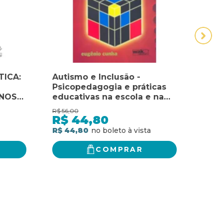
TICA:
Autismo e Inclusão -
Cart
Psicopedagogia e práticas
histó
RNOS
educativas na escola e na
dife
família
R$
56,00
R$
62,
R$
44,80
R$
R$ 44,80
R$ 5
COMPRAR