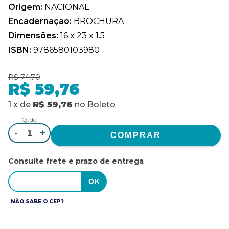
Origem:
NACIONAL
Encadernação:
BROCHURA
Dimensões:
16 x 23 x 1.5
ISBN:
9786580103980
R$ 74,70
R$ 59,76
1
x
de
R$ 59,76
no
Boleto
Qtde.
-
+
Consulte frete e prazo de entrega
NÃO SABE O CEP?