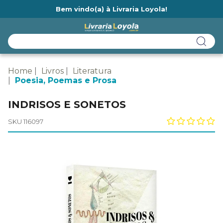
Bem vindo(a) à Livraria Loyola!
Ainda não tem cadastro na Livraria Loyola?
Home
Livros
Literatura
Poesia, Poemas e Prosa
INDRISOS E SONETOS
SKU 116097