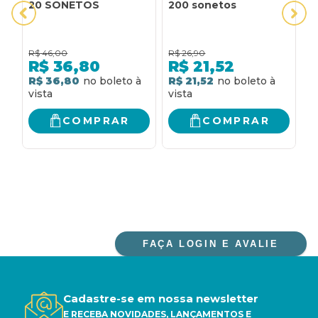
20 SONETOS
200 sonetos
2
R$
46,00
R$
26,90
R
R$
36,80
R$
21,52
R$ 36,80
R$ 21,52
R
COMPRAR
COMPRAR
FAÇA LOGIN E AVALIE
Cadastre-se em nossa newsletter
E RECEBA NOVIDADES, LANÇAMENTOS E