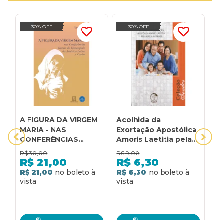
30% OFF
30% OFF
A FIGURA DA VIRGEM
Acolhida da
C
MARIA - NAS
Exortação Apostólica
E
CONFERÊNCIAS
Amoris Laetitia pela
C
GERAIS DO
Igreja no Brasil -
P
R$
30,00
R$
9,00
R
EPISCOPADO DA
Sendas vol. 9
P
R$
21,00
R$
6,30
AMÉRICA LATINA E
R$ 21,00
R$ 6,30
R
CARIBE