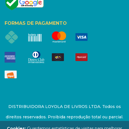
FORMAS DE PAGAMENTO
DISTRIBUIDORA LOYOLA DE LIVROS LTDA. Todos os
direitos reservados. Proibida reprodução total ou parcial.
Preços e estoque sujeito a alterações sem aviso prévio.
Cookies:
Guardamos estatísticas de visitas para melhorar