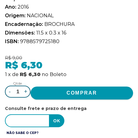
Ano:
2016
Origem:
NACIONAL
Encadernação:
BROCHURA
Dimensões:
11.5 x 0.3 x 16
ISBN:
9788579725180
R$ 9,00
R$ 6,30
1
x
de
R$ 6,30
no
Boleto
Qtde.
-
+
Consulte frete e prazo de entrega
NÃO SABE O CEP?