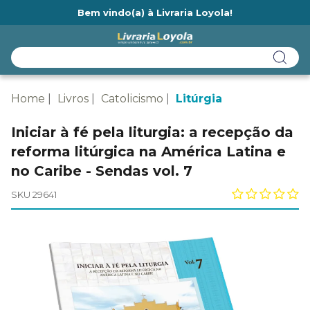
Bem vindo(a) à Livraria Loyola!
Ainda não tem cadastro na Livraria Loyola?
Home
Livros
Catolicismo
Litúrgia
Iniciar à fé pela liturgia: a recepção da
reforma litúrgica na América Latina e
no Caribe - Sendas vol. 7
SKU 29641