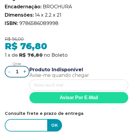
Encadernação:
BROCHURA
Dimensões:
14 x 2.2 x 21
ISBN:
9786586089998
R$ 96,00
R$ 76,80
1
x
de
R$ 76,80
no
Boleto
Qtde.
Produto Indisponível
-
+
Avise-me quando chegar
Consulte frete e prazo de entrega