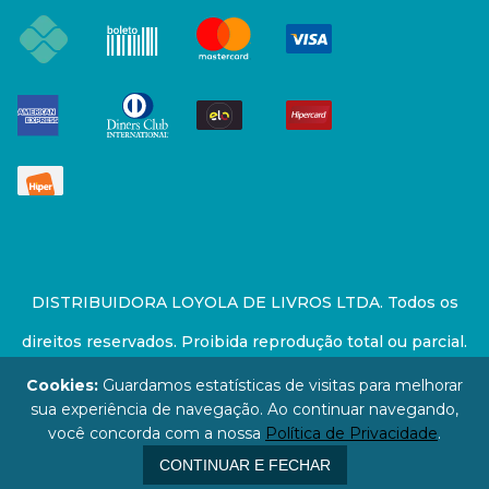
DISTRIBUIDORA LOYOLA DE LIVROS LTDA. Todos os
direitos reservados. Proibida reprodução total ou parcial.
Preços e estoque sujeito a alterações sem aviso prévio.
Cookies:
Guardamos estatísticas de visitas para melhorar
sua experiência de navegação. Ao continuar navegando,
67.946.814/0001-94 - LOJA - Rua Senador Feijó - São
você concorda com a nossa
Política de Privacidade
.
Paulo / SP - CEP: 01006-000
CONTINUAR E FECHAR