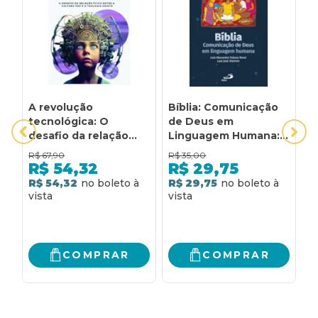
A revolução
Bíblia: Comunicação
C
tecnológica: O
de Deus em
e
desafio da relação
Linguagem Humana:
c
ética entre a cultura
comunicação de
R$
67,90
R$
35,00
R
pop e a Teologia
Deus em linguagem
R$
54,32
R$
29,75
cristã
humana
R$ 54,32
R$ 29,75
R
COMPRAR
COMPRAR