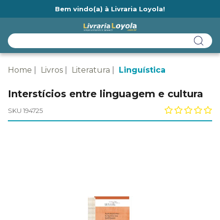
Bem vindo(a) à Livraria Loyola!
Ainda não tem cadastro na Livraria Loyola?
Home
Livros
Literatura
Linguística
Interstícios entre linguagem e cultura
SKU 194725