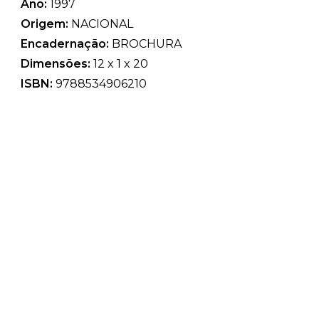
Ano:
1997
Origem:
NACIONAL
Encadernação:
BROCHURA
Dimensões:
12 x 1 x 20
ISBN:
9788534906210