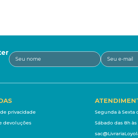
ter
DAS
ATENDIMEN
a de privacidade
Segunda à Sexta d
e devoluções
Sábado das 8h às 
sac@LivrariaLoyol