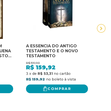
M
A ESSENCIA DO ANTIGO
INT
QUENA
TESTAMENTO E O NOVO
NOV
STO
TESTAMENTO
R$
199,90
R$
41,
STO
R$
159,92
R$
R$ 2
3
x
de
R$ 53,31
R$ 159,92
COMPRAR