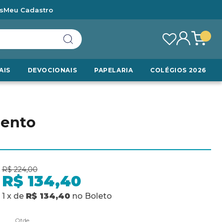
s
Meu Cadastro
AIS
DEVOCIONAIS
PAPELARIA
COLÉGIOS 2026
mento
R$ 224,00
R$ 134,40
1
x
de
R$ 134,40
no
Boleto
Qtde.