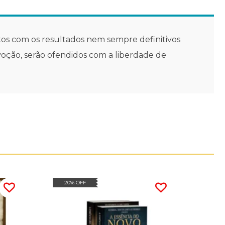
feitos com os resultados nem sempre definitivos
voção, serão ofendidos com a liberdade de
20% OFF
30