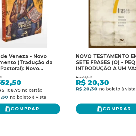
a de Veneza - Novo
NOVO TESTAMENTO E
mento (Tradução da
SETE FRASES (O) - PE
 Pastoral): Novo
INTRODUÇÃO A UM VA
mento - Tradução da
ASSUNTO: PEQUENA
00
R$
29,00
 Pastoral
INTRODUÇÃO A UM VA
652,50
R$
20,30
ASSUNTO
R$ 20,30
R$ 108,75
2,50
COMPRAR
COMPRAR