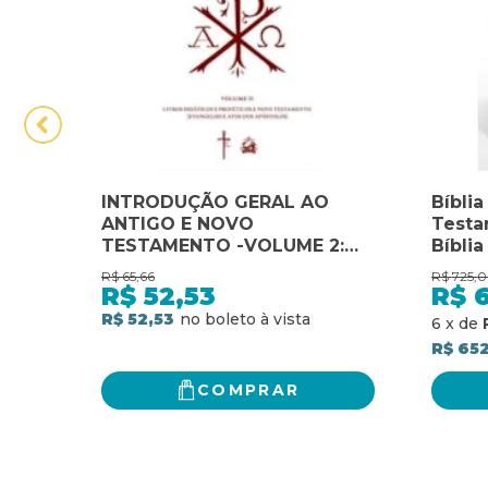
INTRODUÇÃO GERAL AO
Bíbli
ANTIGO E NOVO
Testa
TESTAMENTO -VOLUME 2:
Bíblia
LIVROS DIDÁTICOS E
Testa
R$
65,66
R$
725,
PROFÉTICOS E NOVO
Bíblia
R$
52,53
R$
TESTAMENTO COM O
R$ 52,53
6
x
de
EVANGELHO E ATOS DOS
R$ 65
APÓSTOLOS
COMPRAR