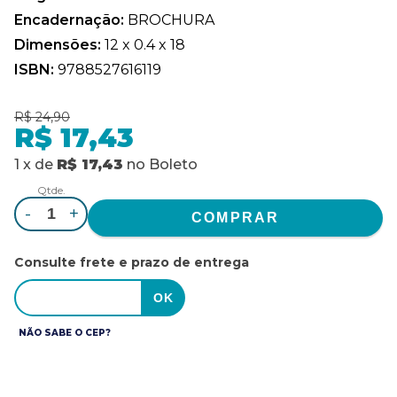
Encadernação:
BROCHURA
Dimensões:
12 x 0.4 x 18
ISBN:
9788527616119
R$ 24,90
R$ 17,43
1
x
de
R$ 17,43
no
Boleto
Qtde.
-
+
Consulte frete e prazo de entrega
NÃO SABE O CEP?