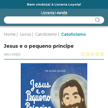
Bem vindo(a) à Livraria Loyola!
Ainda não tem cadastro na Livraria Loyola?
Home
Livros
Catolicismo
Catolicismo
Jesus e o pequeno príncipe
SKU 43523