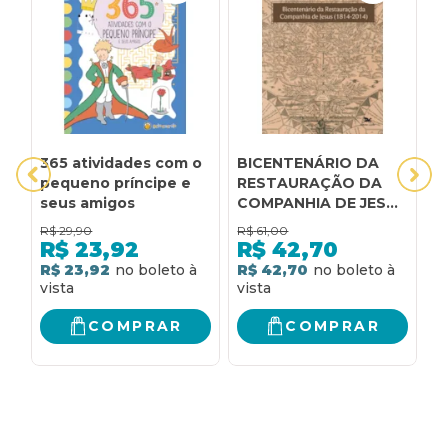
365 atividades com o
BICENTENÁRIO DA
C
pequeno príncipe e
RESTAURAÇÃO DA
s
seus amigos
COMPANHIA DE JESUS
e
(1814-2014): ANAIS DO
f
R$
29,90
R$
61,00
R
SIMPÓSIO NACIONAL
R$
23,92
R$
42,70
REALIZADO POR
R$ 23,92
R$ 42,70
R
OCASIÃO DO
BICENTENÁRIO DA
RESTAURAÇÃO DA
COMPRAR
COMPRAR
COMPANHIA DE JESUS
- 8 A 10 DE MAIO DE
2014