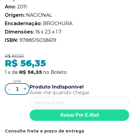
Ano:
2011
Origem:
NACIONAL
Encadernação:
BROCHURA
Dimensões:
16 x 23 x 1.7
ISBN:
9788515038619
R$ 80,50
R$ 56,35
1
x
de
R$ 56,35
no
Boleto
Qtde.
Produto Indisponível
-
+
Avise-me quando chegar
Consulte frete e prazo de entrega