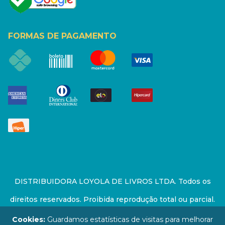
FORMAS DE PAGAMENTO
DISTRIBUIDORA LOYOLA DE LIVROS LTDA. Todos os
direitos reservados. Proibida reprodução total ou parcial.
Preços e estoque sujeito a alterações sem aviso prévio.
Cookies:
Guardamos estatísticas de visitas para melhorar