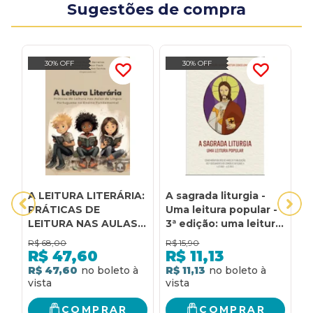
Sugestões de compra
30% OFF
30% OFF
A LEITURA LITERÁRIA:
A sagrada liturgia -
A
PRÁTICAS DE
Uma leitura popular -
L
LEITURA NAS AULAS
3ª edição: uma leitura
L
DE LÍNGUA
popular
R$
68,00
R$
15,90
R
PORTUGUESA NO
R$
47,60
R$
11,13
ENSINO
R$ 47,60
R$ 11,13
R
FUNDAMENTAL
COMPRAR
COMPRAR