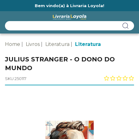
Bem vindo(a) à Livraria Loyola!
Ainda não tem cadastro na Livraria Loyola?
Home
Livros
Literatura
Literatura
JULIUS STRANGER - O DONO DO
MUNDO
SKU 250117