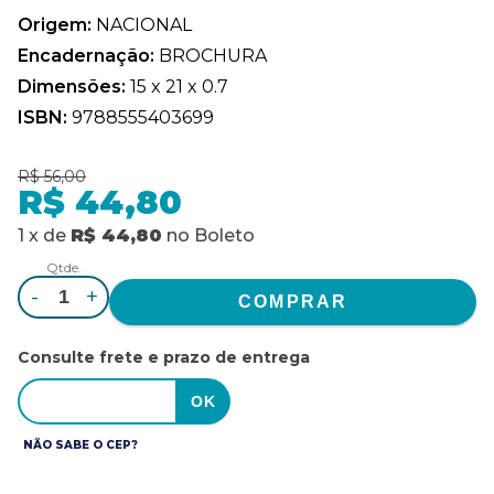
Origem:
NACIONAL
Encadernação:
BROCHURA
Dimensões:
15 x 21 x 0.7
ISBN:
9788555403699
R$ 56,00
R$ 44,80
1
x
de
R$ 44,80
no
Boleto
Qtde.
-
+
Consulte frete e prazo de entrega
NÃO SABE O CEP?