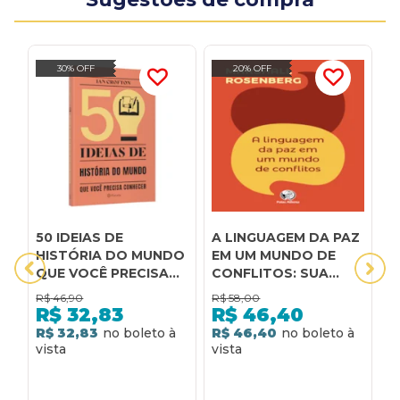
30% OFF
20% OFF
50 IDEIAS DE
A LINGUAGEM DA PAZ
A
HISTÓRIA DO MUNDO
EM UM MUNDO DE
D
QUE VOCÊ PRECISA
CONFLITOS: SUA
M
CONHECER:
PRÓXIMA FALA
M
R$
46,90
R$
58,00
R
CONCEITOS
MUDARÁ SEU MUNDO
R$
32,83
R$
46,40
IMPORTANTES DE
R$ 32,83
R$ 46,40
2
HISTÓRIA DO MUNDO
DE FORMA RÁPIDA E
R
FÁCIL