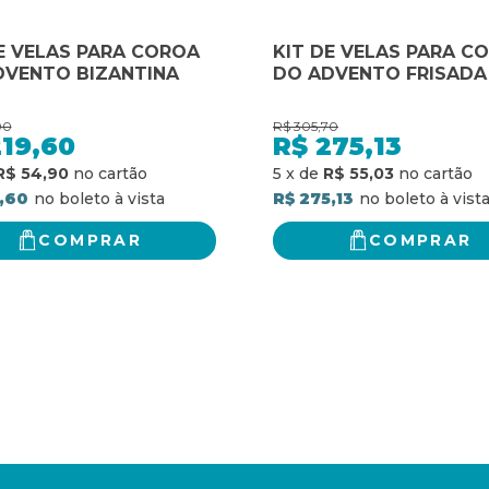
E VELAS PARA COROA
KIT DE VELAS PARA C
DVENTO BIZANTINA
DO ADVENTO FRISADA
00
R$
305,70
219,60
R$
275,13
R$ 54,90
5
x
de
R$ 55,03
,60
R$ 275,13
COMPRAR
COMPRAR