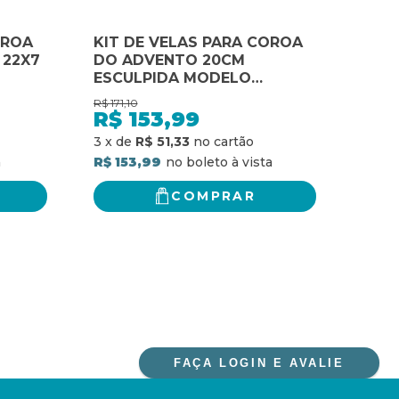
OROA
KIT DE VELAS PARA COROA
Pala
 22X7
DO ADVENTO 20CM
Leci
ESCULPIDA MODELO
dos 
ESTRELA - BRANCA VERDE
para
R$
171,10
R$
275
ROXA ROSA
e vo
R$
153,99
R$
miss
3
x
de
R$ 51,33
4
x
d
comu
R$ 153,99
R$ 2
nece
COMPRAR
FAÇA LOGIN E AVALIE