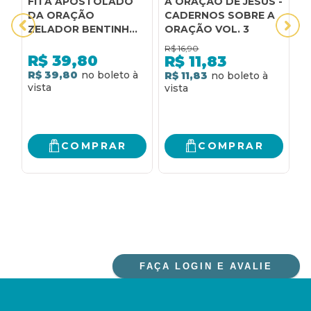
FITA APOSTOLADO
A ORAÇÃO DE JESUS -
A
DA ORAÇÃO
CADERNOS SOBRE A
E
ZELADOR BENTINHO
ORAÇÃO VOL. 3
E
BORDADO
C
R$
16,90
R
CHAMALOTE CRUZ
O
R$
39,80
R$
11,83
MEDALHA
R$ 39,80
R$ 11,83
R
COMPRAR
COMPRAR
FAÇA LOGIN E AVALIE