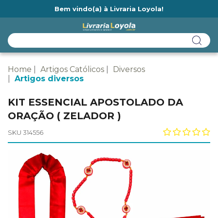
Bem vindo(a) à Livraria Loyola!
Ainda não tem cadastro na Livraria Loyola?
Home
Artigos Católicos
Diversos
Artigos diversos
KIT ESSENCIAL APOSTOLADO DA
ORAÇÃO ( ZELADOR )
SKU 314556