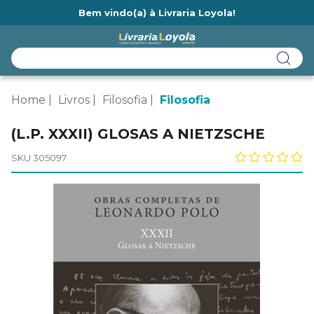
Bem vindo(a) à Livraria Loyola!
Ainda não tem cadastro na Livraria Loyola?
Home
Livros
Filosofia
Filosofia
(L.P. XXXII) GLOSAS A NIETZSCHE
SKU 305097