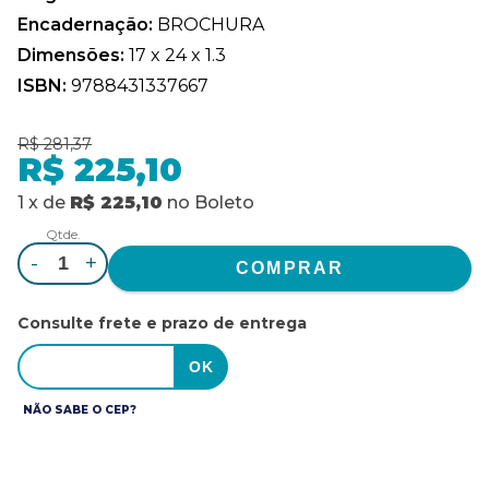
Encadernação:
BROCHURA
Dimensões:
17 x 24 x 1.3
ISBN:
9788431337667
R$ 281,37
R$ 225,10
1
x
de
R$ 225,10
no
Boleto
Qtde.
-
+
Consulte frete e prazo de entrega
NÃO SABE O CEP?