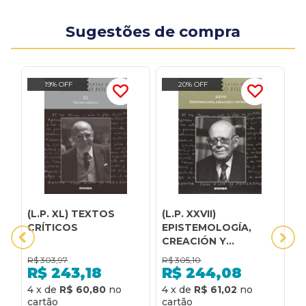
Sugestões de compra
19% OFF
20% OFF
(L.P. XL) TEXTOS
(L.P. XXVII)
(L
CRÍTICOS
EPISTEMOLOGÍA,
I
CREACIÓN Y
A
DIVINIDAD
T
R$
303,97
R$
305,10
R
R$
243,18
R$
244,08
4
x
de
R$ 60,80
4
x
de
R$ 61,02
5