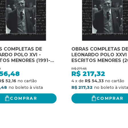
S COMPLETAS DE
OBRAS COMPLETAS D
RDO POLO XVI -
LEONARDO POLO XXVI 
TOS MENORES (1991-
ESCRITOS MENORES (2
2014)
0
R$
271,65
156,48
R$
217,32
R$ 52,16
4
x
de
R$ 54,33
,48
R$ 217,32
COMPRAR
COMPRAR