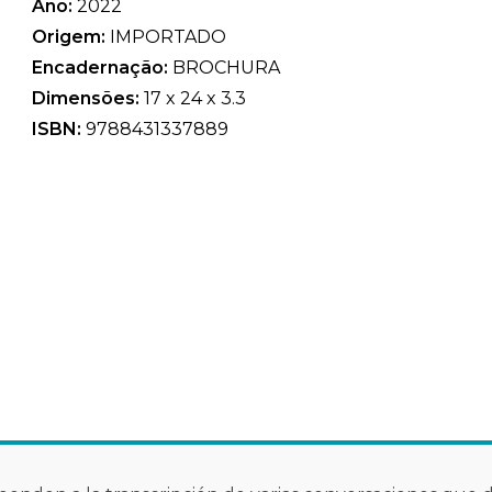
Ano:
2022
Origem:
IMPORTADO
Encadernação:
BROCHURA
Dimensões:
17 x 24 x 3.3
ISBN:
9788431337889