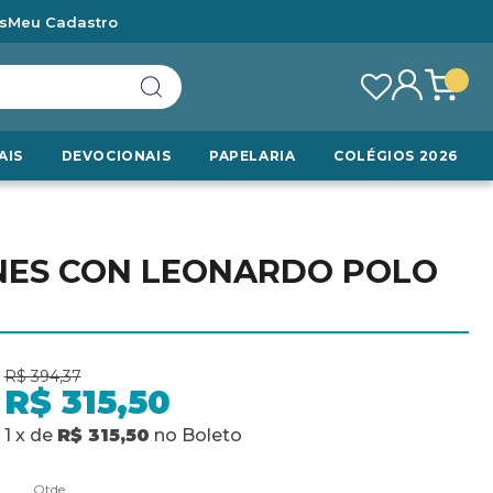
s
Meu Cadastro
AIS
DEVOCIONAIS
PAPELARIA
COLÉGIOS 2026
IONES CON LEONARDO POLO
R$ 394,37
R$ 315,50
1
x
de
R$ 315,50
no
Boleto
Qtde.