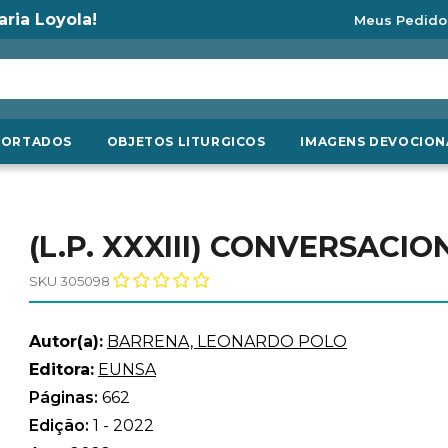
aria Loyola!
Meus Pedido
PORTADOS
OBJETOS LITURGICOS
IMAGENS DEVOCION
(L.P. XXXIII) CONVERSAC
SKU 305098
Autor(a):
BARRENA, LEONARDO POLO
Editora:
EUNSA
Páginas:
662
Edição:
1 - 2022