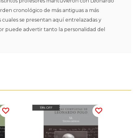
 distintos profesores mantuvieron con Leonardo
r orden cronológico de más antiguas a más
as cuales se presentan aquí entrelazadas y
r puede advertir tanto la personalidad del
19% OFF
20