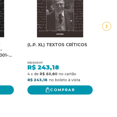
E
(L.P. XL) TEXTOS CRÍTICOS
(L.P
-
FIL
001-
CON
R$
303,97
R$
293
R$
243,18
R$
4
x
de
R$ 60,80
4
x
d
R$ 243,18
R$ 2
COMPRAR