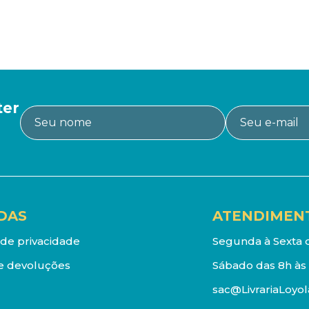
ter
DAS
ATENDIMEN
a de privacidade
Segunda à Sexta d
e devoluções
Sábado das 8h às 
sac@LivrariaLoyol