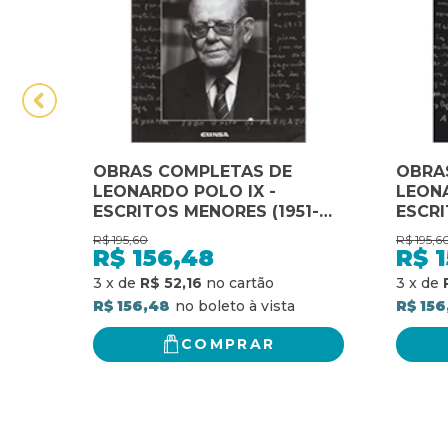
OBRAS COMPLETAS DE
OBRA
LEONARDO POLO IX -
LEONA
ESCRITOS MENORES (1951-
ESCRI
1990)
2000)
R$
195,60
R$
195,6
R$
156,48
R$
3
x
de
R$ 52,16
3
x
de
R$ 156,48
R$ 156
COMPRAR